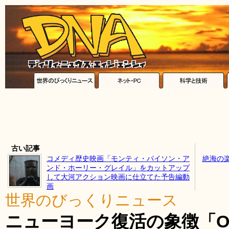
古い記事
コメディ歴史映画「モンティ・パイソン・ア
絶海の
ンド・ホーリー・グレイル」をカットアップ
して大河アクション映画に仕立てた予告編動
画
世界のびっくりニュース
ニューヨーク復活の象徴「One W