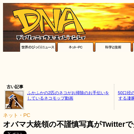
古い記事
ふかふかの2匹のネコがお掃除のお手伝いを
50口径
しているネコモップ動画
する凄
ネット・PC
オバマ大統領の不謹慎写真がTwitter