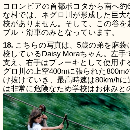
コロンビアの首都ボコタから南へ約6
な村では、ネグロ川が形成した巨大
校がありません。そして、この谷を
ブル・滑車のみとなっています。
18.
こちらの写真は、5歳の弟を麻袋
校しているDaisy Moraちゃん。
支え、右手はブレーキとして使用す
グロ川の上空400mに張られた800
け抜けていき、最高時速は80km/h
は非常に危険なため学校はお休みと