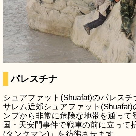
パレスチナ
シュアファット(Shuafat)のパレ
サレム近郊シュアファット(Shuafa
ンプから非常に危険な地帯を通って
国・天安門事件で戦車の前に立って
(タンクマン)」を彷彿させます。