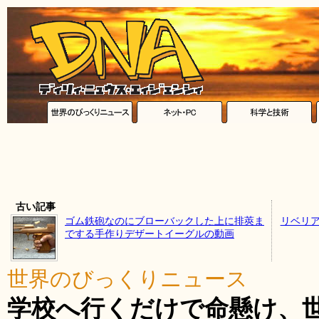
古い記事
ゴム鉄砲なのにブローバックした上に排莢ま
リベリア
でする手作りデザートイーグルの動画
世界のびっくりニュース
学校へ行くだけで命懸け、