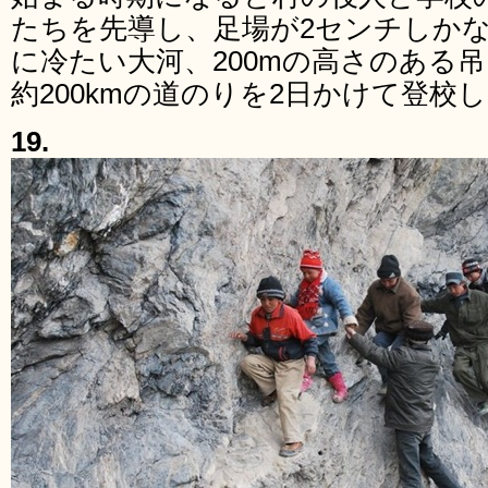
たちを先導し、足場が2センチしか
に冷たい大河、200mの高さのある
約200kmの道のりを2日かけて登校
19.