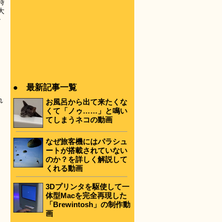
時
大
ン
● 最新記事一覧
れ
お風呂から出て来たくな
くて「ノゥ……」と鳴い
てしまうネコの動画
なぜ旅客機にはパラシュ
ートが搭載されていない
のか？を詳しく解説して
くれる動画
3Dプリンタを駆使して一
体型Macを完全再現した
「Brewintosh」の制作動
画