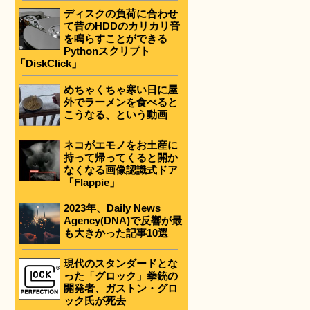
ディスクの負荷に合わせ
て昔のHDDのカリカリ音
を鳴らすことができる
Pythonスクリプト
「DiskClick」
めちゃくちゃ寒い日に屋
外でラーメンを食べると
こうなる、という動画
ネコがエモノをお土産に
持って帰ってくると開か
なくなる画像認識式ドア
「Flappie」
2023年、Daily News
Agency(DNA)で反響が最
も大きかった記事10選
現代のスタンダードとな
った「グロック」拳銃の
開発者、ガストン・グロ
ック氏が死去