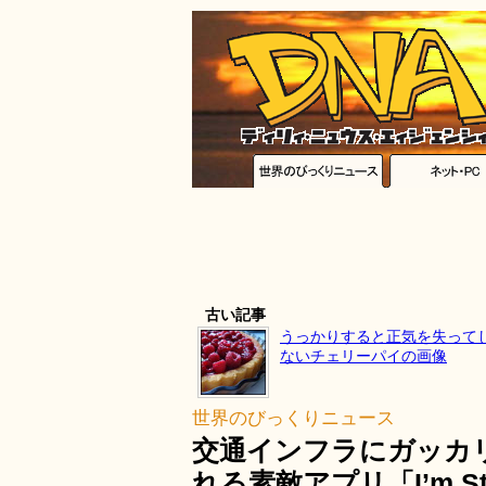
古い記事
うっかりすると正気を失って
ないチェリーパイの画像
世界のびっくりニュース
交通インフラにガッカ
れる素敵アプリ「I’m St