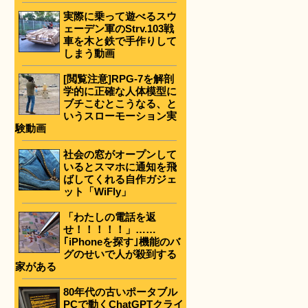
実際に乗って遊べるスウ
ェーデン軍のStrv.103戦
車を木と鉄で手作りして
しまう動画
[閲覧注意]RPG-7を解剖
学的に正確な人体模型に
ブチこむとこうなる、と
いうスローモーション実
験動画
社会の窓がオープンして
いるとスマホに通知を飛
ばしてくれる自作ガジェ
ット「WiFly」
「わたしの電話を返
せ！！！！！」……
｢iPhoneを探す｣機能のバ
グのせいで人が殺到する
家がある
80年代の古いポータブル
PCで動くChatGPTクライ