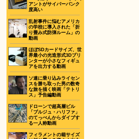
アントがサイバーパンク
度高い
乱射事件に悩むアメリカ
の学校に導入された「折
り畳み式防弾ルーム」の
動画
ほぼSDカードサイズ、世
界最小の光造形式3Dプリ
ンターが小さなフィギュ
アを出力する動画
ソ連に乗り込みライセン
スを勝ち取った男の数奇
な旅を描く映画「テトリ
ス」予告編動画
ドローンで超高層ビル
「ブルジュ・ハリファ」
のてっぺんからダイブす
る一人称動画
フィラメントの箱サイズ