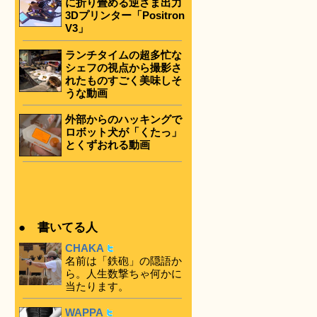
に折り畳める逆さま出力
3Dプリンター「Positron
V3」
ランチタイムの超多忙な
シェフの視点から撮影さ
れたものすごく美味しそ
うな動画
外部からのハッキングで
ロボット犬が「くたっ」
とくずおれる動画
● 書いてる人
CHAKA
名前は「鉄砲」の隠語か
ら。人生数撃ちゃ何かに
当たります。
WAPPA