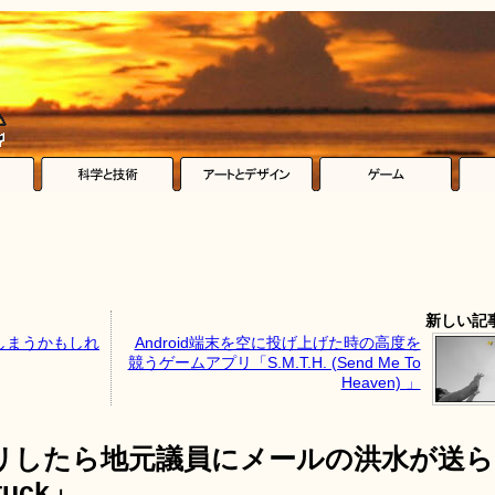
新しい記
しまうかもしれ
Android端末を空に投げ上げた時の高度を
競うゲームアプリ「S.M.T.H. (Send Me To
Heaven) 」
リしたら地元議員にメールの洪水が送ら
uck」