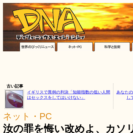
古い記事
イギリスで異例の判決「知能指数の低い人間
あなたの
はセックスをしてはいけない」
して
ネット・PC
汝の罪を悔い改めよ、カソ