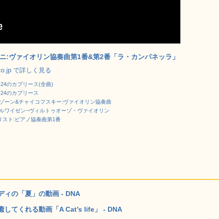
ニ:ヴァイオリン協奏曲第1番&第2番「ラ・カンパネッラ」
.co.jp で詳しく見る
24のカプリース(全曲)
:24のカプリース
ゾーン&チャイコフスキー:ヴァイオリン協奏曲
ルワイゼン~ヴィルトゥオーゾ・ヴァイオリン
リスト:ピアノ協奏曲第1番
の「夏」の動画 - DNA
る動画「A Cat’s life」 - DNA