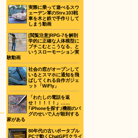
実際に乗って遊べるスウ
ェーデン軍のStrv.103戦
車を木と鉄で手作りして
しまう動画
[閲覧注意]RPG-7を解剖
学的に正確な人体模型に
ブチこむとこうなる、と
いうスローモーション実
験動画
社会の窓がオープンして
いるとスマホに通知を飛
ばしてくれる自作ガジェ
ット「WiFly」
「わたしの電話を返
せ！！！！！」……
｢iPhoneを探す｣機能のバ
グのせいで人が殺到する
家がある
80年代の古いポータブル
PCで動くChatGPTクライ