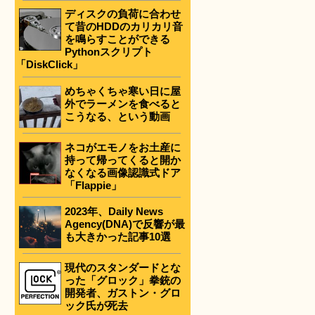
ディスクの負荷に合わせ
て昔のHDDのカリカリ音
を鳴らすことができる
Pythonスクリプト
「DiskClick」
めちゃくちゃ寒い日に屋
外でラーメンを食べると
こうなる、という動画
ネコがエモノをお土産に
持って帰ってくると開か
なくなる画像認識式ドア
「Flappie」
2023年、Daily News
Agency(DNA)で反響が最
も大きかった記事10選
現代のスタンダードとな
った「グロック」拳銃の
開発者、ガストン・グロ
ック氏が死去