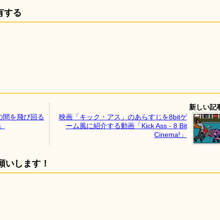
有する
新しい記
の間を飛び回る
映画「キック・アス」のあらすじを8bitゲ
D」
ーム風に紹介する動画「Kick Ass - 8 Bit
Cinema!」
願いします！