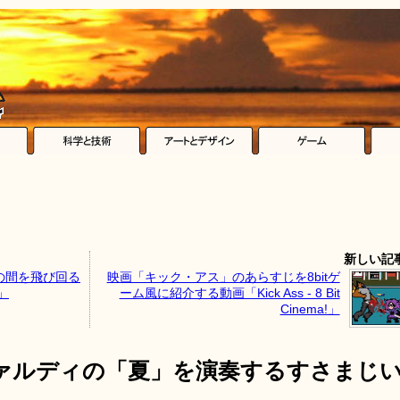
新しい記
の間を飛び回る
映画「キック・アス」のあらすじを8bitゲ
D」
ーム風に紹介する動画「Kick Ass - 8 Bit
Cinema!」
ァルディの「夏」を演奏するすさまじ