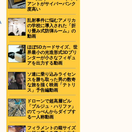
アントがサイバーパンク
度高い
乱射事件に悩むアメリカ
A
の学校に導入された「折
り畳み式防弾ルーム」の
動画
ほぼSDカードサイズ、世
界最小の光造形式3Dプリ
ンターが小さなフィギュ
アを出力する動画
ソ連に乗り込みライセン
スを勝ち取った男の数奇
な旅を描く映画「テトリ
ス」予告編動画
ドローンで超高層ビル
「ブルジュ・ハリファ」
のてっぺんからダイブす
る一人称動画
フィラメントの箱サイズ