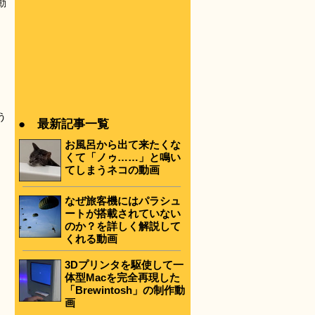
動
う
● 最新記事一覧
お風呂から出て来たくな
くて「ノゥ……」と鳴い
てしまうネコの動画
なぜ旅客機にはパラシュ
ートが搭載されていない
のか？を詳しく解説して
くれる動画
3Dプリンタを駆使して一
体型Macを完全再現した
「Brewintosh」の制作動
画