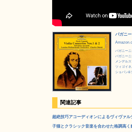
パガニー
Amazon
パガニーニ:
パガニーニ
メンデルス
ツィゴイネ
ショパン&
関連記事
超絶技巧アコーディオンによるヴィヴァルディ
子猫とクラシック音楽を合わせた格調高く癒してくれ