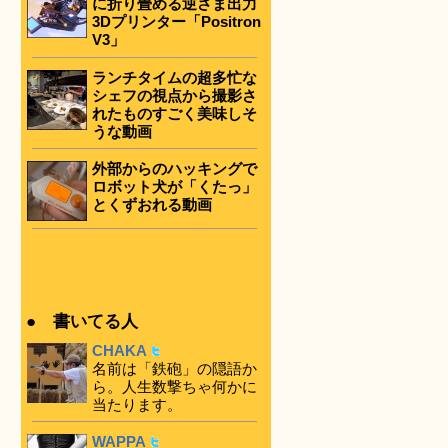
に折り畳める逆さま出力
3Dプリンター「Positron
V3」
ランチタイムの超多忙な
シェフの視点から撮影さ
れたものすごく美味しそ
うな動画
外部からのハッキングで
ロボット犬が「くたっ」
とくずおれる動画
● 書いてる人
CHAKA
名前は「鉄砲」の隠語か
ら。人生数撃ちゃ何かに
当たります。
WAPPA