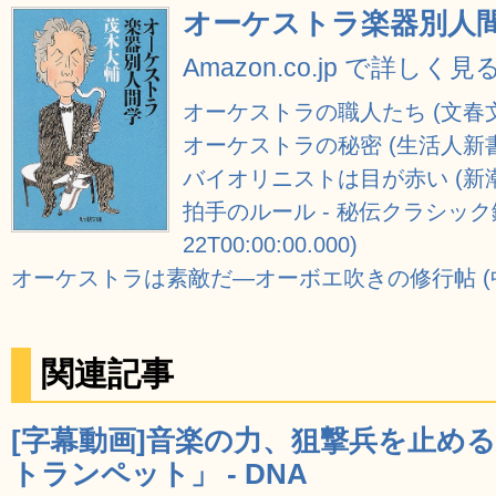
オーケストラ楽器別人間学
Amazon.co.jp で詳しく見
オーケストラの職人たち (文春
オーケストラの秘密 (生活人新書 
バイオリニストは目が赤い (新
拍手のルール - 秘伝クラシック鑑賞
22T00:00:00.000)
オーケストラは素敵だ―オーボエ吹きの修行帖 (中公文
関連記事
[字幕動画]音楽の力、狙撃兵を止め
トランペット」 - DNA