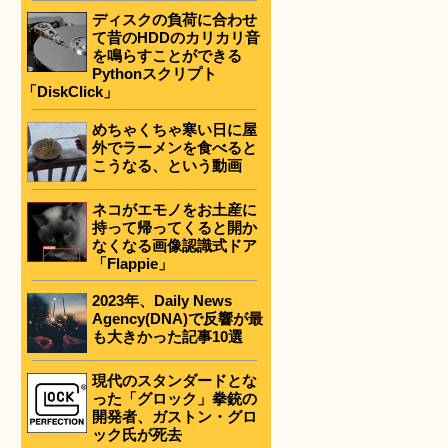
ディスクの負荷に合わせ
て昔のHDDのカリカリ音
を鳴らすことができる
Pythonスクリプト
「DiskClick」
めちゃくちゃ寒い日に屋
外でラーメンを食べると
こうなる、という動画
ネコがエモノをお土産に
持って帰ってくると開か
なくなる画像認識式ドア
「Flappie」
2023年、Daily News
Agency(DNA)で反響が最
も大きかった記事10選
現代のスタンダードとな
った「グロック」拳銃の
開発者、ガストン・グロ
ック氏が死去