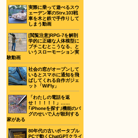
実際に乗って遊べるスウ
ェーデン軍のStrv.103戦
車を木と鉄で手作りして
しまう動画
[閲覧注意]RPG-7を解剖
学的に正確な人体模型に
ブチこむとこうなる、と
いうスローモーション実
験動画
社会の窓がオープンして
いるとスマホに通知を飛
ばしてくれる自作ガジェ
ット「WiFly」
「わたしの電話を返
せ！！！！！」……
｢iPhoneを探す｣機能のバ
グのせいで人が殺到する
家がある
80年代の古いポータブル
PCで動くChatGPTクライ