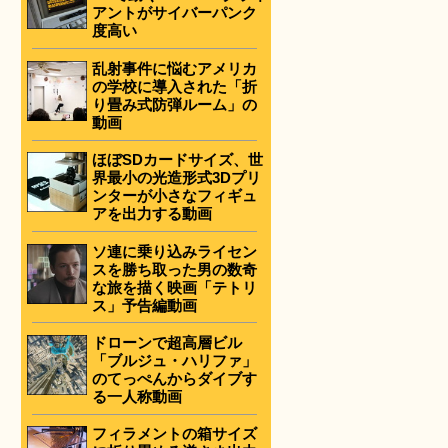
アントがサイバーパンク
度高い
乱射事件に悩むアメリカ
の学校に導入された「折
り畳み式防弾ルーム」の
動画
ほぼSDカードサイズ、世
界最小の光造形式3Dプリ
ンターが小さなフィギュ
アを出力する動画
ソ連に乗り込みライセン
スを勝ち取った男の数奇
な旅を描く映画「テトリ
ス」予告編動画
ドローンで超高層ビル
「ブルジュ・ハリファ」
のてっぺんからダイブす
る一人称動画
フィラメントの箱サイズ