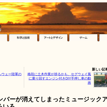
新しい記
ルウェー陸軍の
格段に土木作業が捗るかも、セグウェイ風
に乗り回すエンジン付きDIY手押し車の動
画
ンバーが消えてしまったミュージック
ろいろ