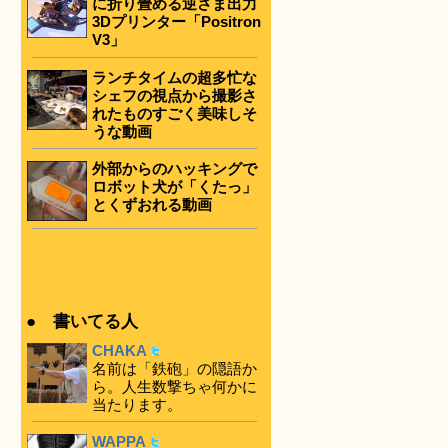
に折り畳める逆さま出力
3Dプリンター「Positron
V3」
ランチタイムの超多忙な
シェフの視点から撮影さ
れたものすごく美味しそ
うな動画
外部からのハッキングで
ロボット犬が「くたっ」
とくずおれる動画
● 書いてる人
CHAKA
名前は「鉄砲」の隠語か
ら。人生数撃ちゃ何かに
当たります。
WAPPA