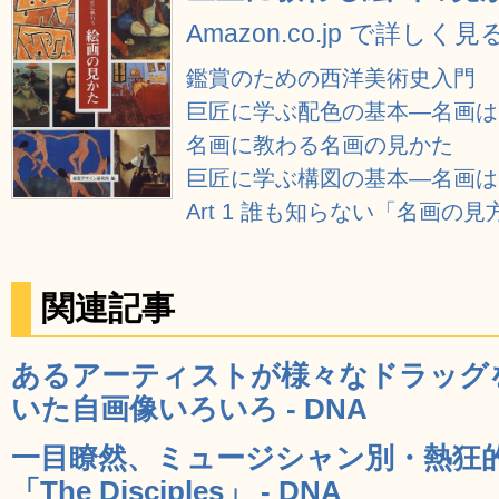
Amazon.co.jp で詳しく見
鑑賞のための西洋美術史入門
巨匠に学ぶ配色の基本―名画は
名画に教わる名画の見かた
巨匠に学ぶ構図の基本―名画は
Art 1 誰も知らない「名画の見
関連記事
あるアーティストが様々なドラッグ
いた自画像いろいろ - DNA
一目瞭然、ミュージシャン別・熱狂
「The Disciples」 - DNA