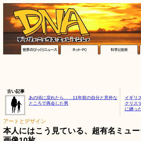
古い記事
あの頃に戻れたら……11年前の自分と意外な
イギリ
ところで再会した男
クリス
に纏っ
アートとデザイン
本人にはこう見ている、超有名ミュー
画像10枚