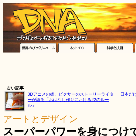
古い記事
3Dアニメの雄、ピクサーのストーリーライタ
日本だ
ーが語る「おはなし作りにおける22のルー
ル」
アートとデザイン
スーパーパワーを身につけ