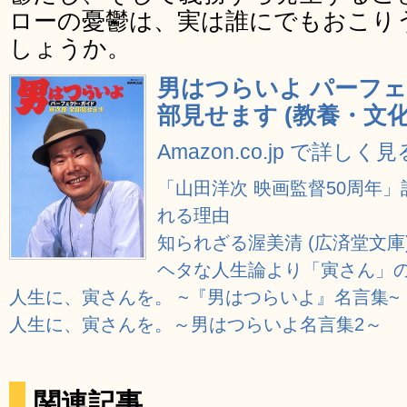
ローの憂鬱は、実は誰にでもおこり
しょうか。
男はつらいよ パーフェ
部見せます (教養・文
Amazon.co.jp で詳しく見
「山田洋次 映画監督50周年
れる理由
知られざる渥美清 (広済堂文庫
ヘタな人生論より「寅さん」のひ
人生に、寅さんを。 ~『男はつらいよ』名言集~
人生に、寅さんを。～男はつらいよ名言集2～
関連記事