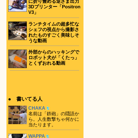
に折り畳める逆さま出力
3Dプリンター「Positron
V3」
ランチタイムの超多忙な
シェフの視点から撮影さ
れたものすごく美味しそ
うな動画
外部からのハッキングで
ロボット犬が「くたっ」
とくずおれる動画
● 書いてる人
CHAKA
名前は「鉄砲」の隠語か
ら。人生数撃ちゃ何かに
当たります。
WAPPA