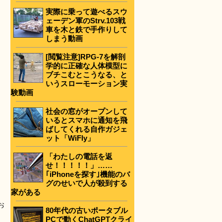
実際に乗って遊べるスウ
ェーデン軍のStrv.103戦
車を木と鉄で手作りして
しまう動画
[閲覧注意]RPG-7を解剖
学的に正確な人体模型に
ブチこむとこうなる、と
いうスローモーション実
験動画
社会の窓がオープンして
いるとスマホに通知を飛
ばしてくれる自作ガジェ
ット「WiFly」
「わたしの電話を返
せ！！！！！」……
｢iPhoneを探す｣機能のバ
グのせいで人が殺到する
家がある
お
80年代の古いポータブル
PCで動くChatGPTクライ