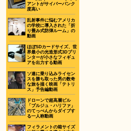
アントがサイバーパンク
度高い
乱射事件に悩むアメリカ
の学校に導入された「折
り畳み式防弾ルーム」の
動画
ほぼSDカードサイズ、世
界最小の光造形式3Dプリ
ンターが小さなフィギュ
アを出力する動画
ソ連に乗り込みライセン
スを勝ち取った男の数奇
な旅を描く映画「テトリ
ス」予告編動画
ドローンで超高層ビル
「ブルジュ・ハリファ」
のてっぺんからダイブす
る一人称動画
フィラメントの箱サイズ