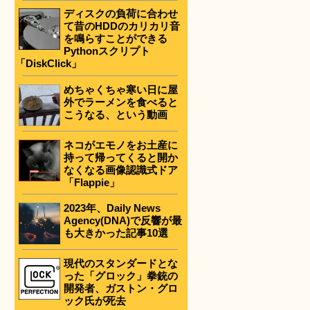
ディスクの負荷に合わせ
て昔のHDDのカリカリ音
を鳴らすことができる
Pythonスクリプト
「DiskClick」
めちゃくちゃ寒い日に屋
外でラーメンを食べると
こうなる、という動画
ネコがエモノをお土産に
持って帰ってくると開か
なくなる画像認識式ドア
「Flappie」
2023年、Daily News
Agency(DNA)で反響が最
も大きかった記事10選
現代のスタンダードとな
った「グロック」拳銃の
開発者、ガストン・グロ
ック氏が死去