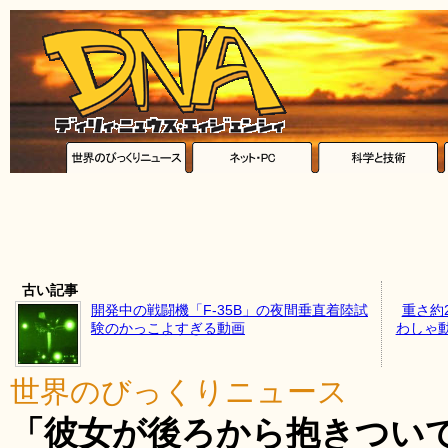
古い記事
開発中の戦闘機「F-35B」の夜間垂直着陸試
重さ約
験のかっこよすぎる動画
わしゃ動
世界のびっくりニュース
「彼女が後ろから抱きつい