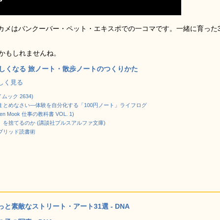
カメはバンクーバー・ペット・エキスポでの一コマです。一緒に育った3
のかもしれませんね。
しくなる 旅ノート・散歩ノートのつくりかた
で詳しく見る
ムック 2634)
まとめなさい―体験を自分化する「100円ノート」ライフログ
n Mook 仕事の教科書 VOL. 1)
を捨てるのか (講談社プルスアルファ文庫)
ブリッド読書術
素敵なストリート・アート31選 - DNA