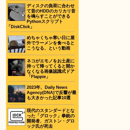
ディスクの負荷に合わせ
て昔のHDDのカリカリ音
を鳴らすことができる
Pythonスクリプト
「DiskClick」
めちゃくちゃ寒い日に屋
外でラーメンを食べると
こうなる、という動画
ネコがエモノをお土産に
持って帰ってくると開か
なくなる画像認識式ドア
「Flappie」
2023年、Daily News
Agency(DNA)で反響が最
も大きかった記事10選
現代のスタンダードとな
った「グロック」拳銃の
開発者、ガストン・グロ
ック氏が死去