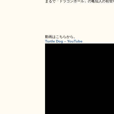
まるで「ドラゴンボール」の亀仙人の初登
動画はこちらから。
Turtle Dog – YouTube