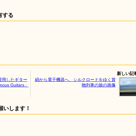
有する
新しい記
愛用したギター
絹から電子機器へ、シルクロードをゆく貨
 Guitars」
物列車の旅の画像
願いします！