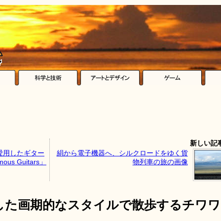
新しい記
愛用したギター
絹から電子機器へ、シルクロードをゆく貨
 Guitars」
物列車の旅の画像
した画期的なスタイルで散歩するチワワ