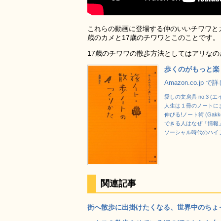
これらの動画に登場する仲のいいチワワと
歳のカメと17歳のチワワとこのことです。
17歳のチワワの散歩方法としてはアリな
歩くのがもっと楽
Amazon.co.jp 
愛しの文房具 no.3 (エイ
人生は１冊のノートに
伸びる!ノート術 (Gakke
できる人はなぜ「情報」
ソーシャル時代のハイ
関連記事
街へ散歩に出掛けたくなる、世界中のちょっと