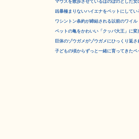
マウスを散歩させているほのぼのとした女の子
凶暴極まりないハイエナをペットにしているマ
ワシントン条約が締結される以前のワイルドな
ペットの亀をかわいい「クッパ大王」に変身させる手
巨体のゾウガメがゾウガメにひっくり返され
子どもの頃からずっと一緒に育ってきたペット