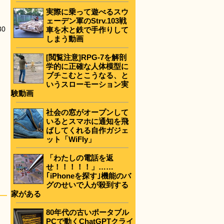
実際に乗って遊べるスウ
ェーデン軍のStrv.103戦
0
車を木と鉄で手作りして
しまう動画
[閲覧注意]RPG-7を解剖
学的に正確な人体模型に
ブチこむとこうなる、と
いうスローモーション実
験動画
社会の窓がオープンして
いるとスマホに通知を飛
ばしてくれる自作ガジェ
ット「WiFly」
「わたしの電話を返
せ！！！！！」……
｢iPhoneを探す｣機能のバ
グのせいで人が殺到する
家がある
80年代の古いポータブル
PCで動くChatGPTクライ