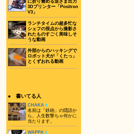
に折り畳める逆さま出力
3Dプリンター「Positron
V3」
ランチタイムの超多忙な
シェフの視点から撮影さ
れたものすごく美味しそ
うな動画
外部からのハッキングで
ロボット犬が「くたっ」
とくずおれる動画
● 書いてる人
CHAKA
名前は「鉄砲」の隠語か
ら。人生数撃ちゃ何かに
当たります。
WAPPA