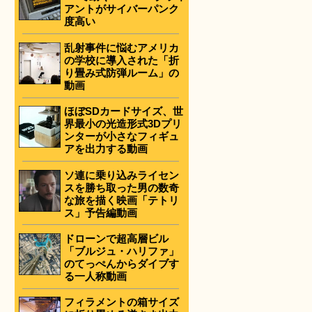
アントがサイバーパンク
度高い
乱射事件に悩むアメリカ
の学校に導入された「折
り畳み式防弾ルーム」の
動画
ほぼSDカードサイズ、世
界最小の光造形式3Dプリ
ンターが小さなフィギュ
アを出力する動画
ソ連に乗り込みライセン
スを勝ち取った男の数奇
な旅を描く映画「テトリ
ス」予告編動画
ドローンで超高層ビル
「ブルジュ・ハリファ」
のてっぺんからダイブす
る一人称動画
フィラメントの箱サイズ