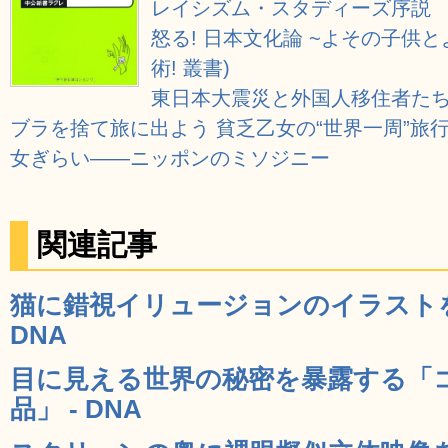
レイシズム・スタディーズ序説
怒る! 日本文化論 ~よその子供
術! 叢書)
東日本大震災と外国人移住者たち 
ブラを捨て旅に出よう 貧乏乙女の“世界一周”旅行
女ぎらい――ニッポンのミソジニー
関連記事
猫に錯視イリュージョンのイラストを
DNA
目に見える世界の秘密を暴露する「
品」 - DNA