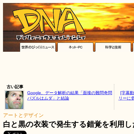
古い記事
Google、データ解析の結果「面接の難問奇問
[字幕
パズルはムダ」と結論
リーに
アートとデザイン
白と黒の衣装で発生する錯覚を利用し