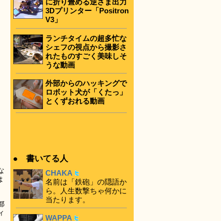
に折り畳める逆さま出力
3Dプリンター「Positron
V3」
ランチタイムの超多忙な
シェフの視点から撮影さ
れたものすごく美味しそ
うな動画
外部からのハッキングで
ロボット犬が「くたっ」
とくずおれる動画
● 書いてる人
な
CHAKA
は
名前は「鉄砲」の隠語か
ら。人生数撃ちゃ何かに
当たります。
都
ィ
WAPPA