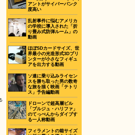
アントがサイバーパンク
度高い
乱射事件に悩むアメリカ
の学校に導入された「折
り畳み式防弾ルーム」の
動画
ほぼSDカードサイズ、世
界最小の光造形式3Dプリ
ンターが小さなフィギュ
アを出力する動画
ソ連に乗り込みライセン
スを勝ち取った男の数奇
な旅を描く映画「テトリ
ス」予告編動画
る
ドローンで超高層ビル
「ブルジュ・ハリファ」
のてっぺんからダイブす
る一人称動画
フィラメントの箱サイズ