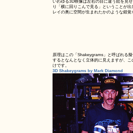
いわゆる3D映像は左右の目に違う絵を見
り「横に回りこんで見る」ということが出来
レイの奥に空間が生まれたかのような錯覚
原理はこの「Shakeygrams」と呼ば
するとなんとなく立体的に見えますが、こ
けです。
3D Shakeygrams by Mark Diamond