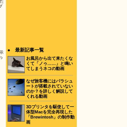
た
プ
● 最新記事一覧
示
わ
お風呂から出て来たくな
くて「ノゥ……」と鳴い
てしまうネコの動画
なぜ旅客機にはパラシュ
ートが搭載されていない
のか？を詳しく解説して
くれる動画
3Dプリンタを駆使して一
体型Macを完全再現した
「Brewintosh」の制作動
画