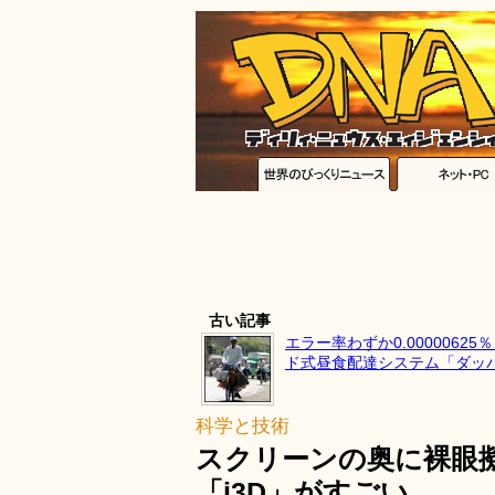
古い記事
エラー率わずか0.0000062
ド式昼食配達システム「ダッ
科学と技術
スクリーンの奥に裸眼擬
「i3D」がすごい