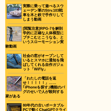
実際に乗って遊べるスウ
ェーデン軍のStrv.103戦
車を木と鉄で手作りして
しまう動画
[閲覧注意]RPG-7を解剖
学的に正確な人体模型に
ブチこむとこうなる、と
いうスローモーション実
験動画
社会の窓がオープンして
いるとスマホに通知を飛
ばしてくれる自作ガジェ
ット「WiFly」
「わたしの電話を返
せ！！！！！」……
｢iPhoneを探す｣機能のバ
グのせいで人が殺到する
家がある
80年代の古いポータブル
PCで動くChatGPTクライ