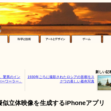
新しい記
5％、驚異のイン
1930年ごろに撮影されたロシアの首都モス
バーワーラー」
クワの美しい着色写真
似立体映像を生成するiPhoneアプリ