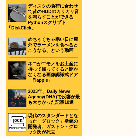
ディスクの負荷に合わせ
て昔のHDDのカリカリ音
を鳴らすことができる
Pythonスクリプト
「DiskClick」
めちゃくちゃ寒い日に屋
外でラーメンを食べると
こうなる、という動画
ネコがエモノをお土産に
持って帰ってくると開か
なくなる画像認識式ドア
「Flappie」
2023年、Daily News
Agency(DNA)で反響が最
も大きかった記事10選
現代のスタンダードとな
った「グロック」拳銃の
開発者、ガストン・グロ
ック氏が死去