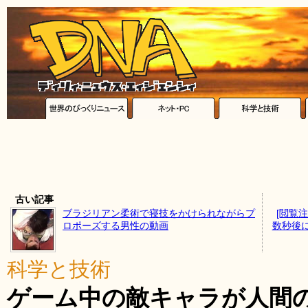
古い記事
ブラジリアン柔術で寝技をかけられながらプ
[閲覧
ロポーズする男性の動画
数秒後
科学と技術
ゲーム中の敵キャラが人間