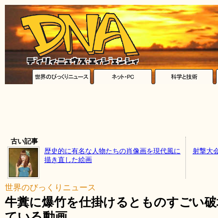
古い記事
歴史的に有名な人物たちの肖像画を現代風に
射撃大
描き直した絵画
世界のびっくりニュース
牛糞に爆竹を仕掛けるとものすごい破
ている動画