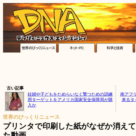
古い記事
妊婦や子どもをためらいなく撃つための訓練
南アフ
用ターゲットをアメリカ国家安全保障局が購
来るタイ
入か
世界のびっくりニュース
プリンタで印刷した紙がなぜか消えて
た動画