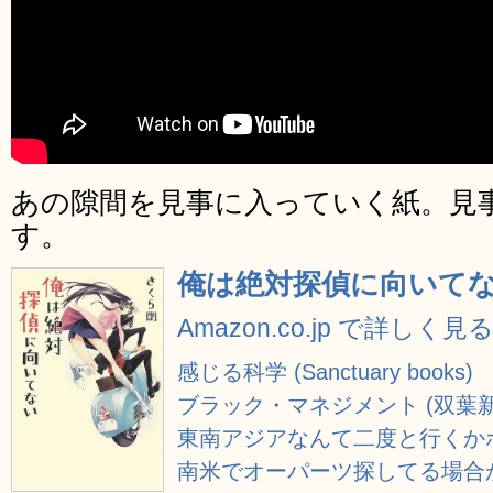
あの隙間を見事に入っていく紙。見
す。
俺は絶対探偵に向いて
Amazon.co.jp で詳しく見
感じる科学 (Sanctuary books)
ブラック・マネジメント (双葉新
東南アジアなんて二度と行くかボケ
南米でオーパーツ探してる場合か