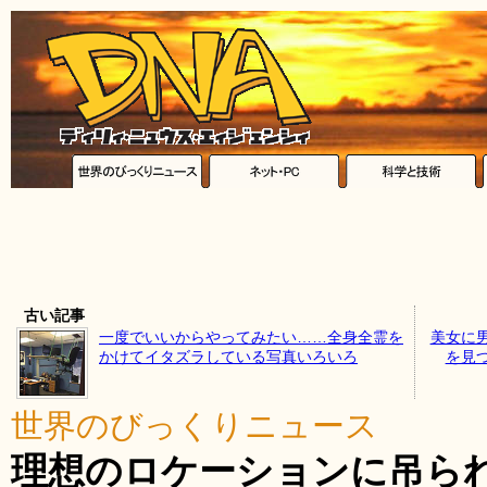
古い記事
一度でいいからやってみたい……全身全霊を
美女に
かけてイタズラしている写真いろいろ
を見
世界のびっくりニュース
理想のロケーションに吊ら