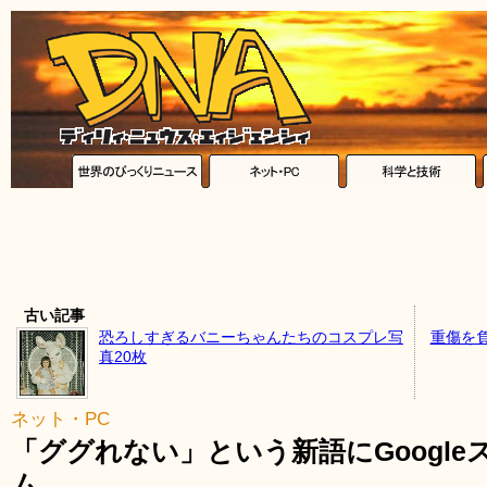
古い記事
恐ろしすぎるバニーちゃんたちのコスプレ写
重傷を
真20枚
ネット・PC
「ググれない」という新語にGoogl
ム