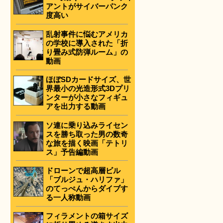
アントがサイバーパンク
度高い
乱射事件に悩むアメリカ
の学校に導入された「折
り畳み式防弾ルーム」の
動画
ほぼSDカードサイズ、世
界最小の光造形式3Dプリ
ンターが小さなフィギュ
アを出力する動画
ソ連に乗り込みライセン
スを勝ち取った男の数奇
な旅を描く映画「テトリ
ス」予告編動画
ドローンで超高層ビル
「ブルジュ・ハリファ」
のてっぺんからダイブす
る一人称動画
フィラメントの箱サイズ