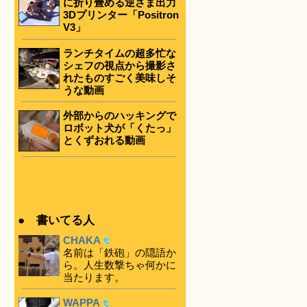
に折り畳める逆さま出力
3Dプリンター「Positron
V3」
ランチタイムの超多忙な
シェフの視点から撮影さ
れたものすごく美味しそ
うな動画
外部からのハッキングで
ロボット犬が「くたっ」
とくずおれる動画
● 書いてる人
CHAKA
名前は「鉄砲」の隠語か
ら。人生数撃ちゃ何かに
当たります。
WAPPA