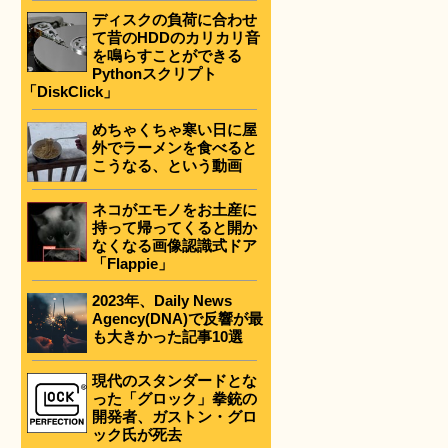
ディスクの負荷に合わせ
て昔のHDDのカリカリ音
を鳴らすことができる
Pythonスクリプト
「DiskClick」
めちゃくちゃ寒い日に屋
外でラーメンを食べると
こうなる、という動画
ネコがエモノをお土産に
持って帰ってくると開か
なくなる画像認識式ドア
「Flappie」
2023年、Daily News
Agency(DNA)で反響が最
も大きかった記事10選
現代のスタンダードとな
った「グロック」拳銃の
開発者、ガストン・グロ
ック氏が死去