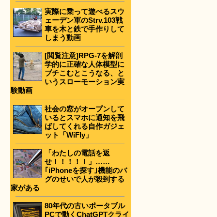
実際に乗って遊べるスウ
ェーデン軍のStrv.103戦
車を木と鉄で手作りして
しまう動画
[閲覧注意]RPG-7を解剖
学的に正確な人体模型に
ブチこむとこうなる、と
いうスローモーション実
験動画
社会の窓がオープンして
いるとスマホに通知を飛
ばしてくれる自作ガジェ
ット「WiFly」
「わたしの電話を返
せ！！！！！」……
｢iPhoneを探す｣機能のバ
グのせいで人が殺到する
家がある
80年代の古いポータブル
PCで動くChatGPTクライ