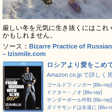
厳しい冬を元気に生き抜くにはこれ
かもしれません。
ソース：
Bizarre Practice of Russian
– Izismile.com
ロシアより愛をこめて [B
Amazon.co.jp で詳しく
ゴールドフィンガー [Blu-ray
ドクター・ノオ [Blu-ray]
サンダーボール作戦 [Blu-ray
ダイヤモンドは永遠に [Blu-ra