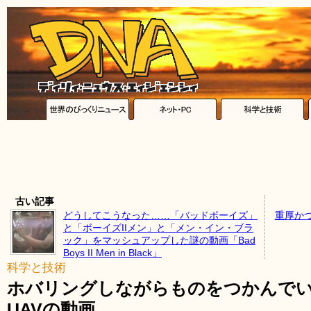
古い記事
どうしてこうなった……「バッドボーイズ」
重厚か
と「ボーイズIIメン」と「メン・イン・ブラ
ック」をマッシュアップした謎の動画「Bad
Boys II Men in Black」
科学と技術
ホバリングしながらものをつかんで
UAVの動画