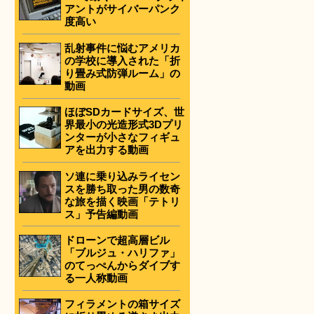
アントがサイバーパンク
度高い
乱射事件に悩むアメリカ
の学校に導入された「折
り畳み式防弾ルーム」の
動画
ほぼSDカードサイズ、世
界最小の光造形式3Dプリ
ンターが小さなフィギュ
アを出力する動画
ソ連に乗り込みライセン
スを勝ち取った男の数奇
な旅を描く映画「テトリ
ス」予告編動画
ドローンで超高層ビル
「ブルジュ・ハリファ」
のてっぺんからダイブす
る一人称動画
フィラメントの箱サイズ