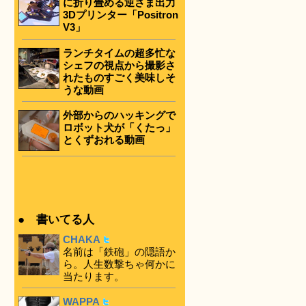
に折り畳める逆さま出力
3Dプリンター「Positron
V3」
ランチタイムの超多忙な
シェフの視点から撮影さ
れたものすごく美味しそ
うな動画
外部からのハッキングで
ロボット犬が「くたっ」
とくずおれる動画
● 書いてる人
CHAKA
名前は「鉄砲」の隠語か
ら。人生数撃ちゃ何かに
当たります。
WAPPA