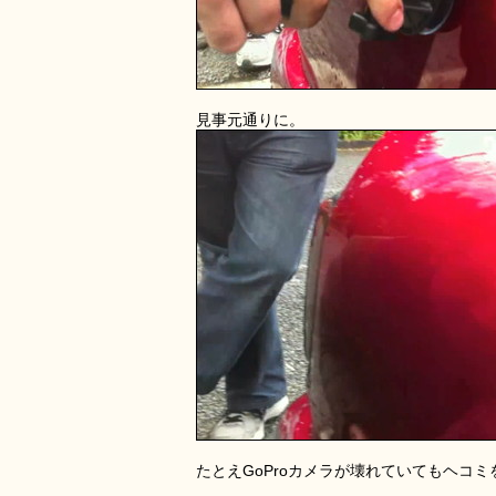
見事元通りに。
たとえGoProカメラが壊れていてもヘコ