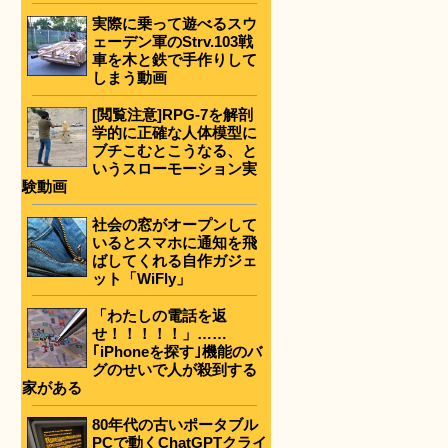
実際に乗って遊べるスウ
ェーデン軍のStrv.103戦
車を木と鉄で手作りして
しまう動画
[閲覧注意]RPG-7を解剖
学的に正確な人体模型に
ブチこむとこうなる、と
いうスローモーション実
験動画
社会の窓がオープンして
いるとスマホに通知を飛
ばしてくれる自作ガジェ
ット「WiFly」
「わたしの電話を返
せ！！！！！」……
｢iPhoneを探す｣機能のバ
グのせいで人が殺到する
家がある
80年代の古いポータブル
PCで動くChatGPTクライ