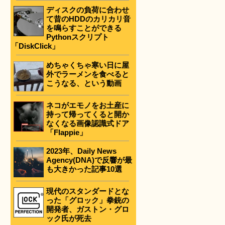
ディスクの負荷に合わせ
て昔のHDDのカリカリ音
を鳴らすことができる
Pythonスクリプト
「DiskClick」
めちゃくちゃ寒い日に屋
外でラーメンを食べると
こうなる、という動画
ネコがエモノをお土産に
持って帰ってくると開か
なくなる画像認識式ドア
「Flappie」
2023年、Daily News
Agency(DNA)で反響が最
も大きかった記事10選
現代のスタンダードとな
った「グロック」拳銃の
開発者、ガストン・グロ
ック氏が死去