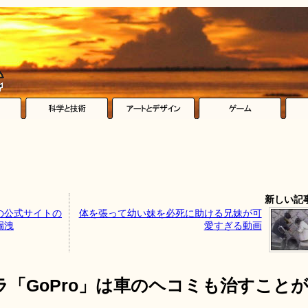
新しい記
の公式サイトの
体を張って幼い妹を必死に助ける兄妹が可
漏洩
愛すぎる動画
「GoPro」は車のヘコミも治すこと