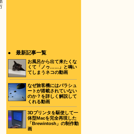
酷
万
● 最新記事一覧
お風呂から出て来たくな
くて「ノゥ……」と鳴い
てしまうネコの動画
なぜ旅客機にはパラシュ
ートが搭載されていない
のか？を詳しく解説して
くれる動画
3Dプリンタを駆使して一
体型Macを完全再現した
「Brewintosh」の制作動
画