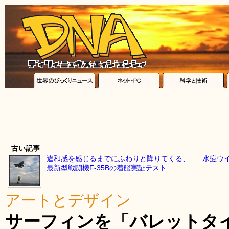
古い記事
違和感を感じるまでにふわりと降りてくる、
水痘ウ
最新型戦闘機F-35Bの着艦実証テスト
アートとデザイン
サーフィンを「バレットタ