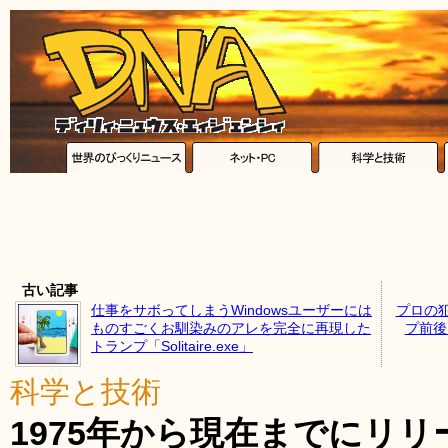
古い記事
仕事をサボってしまうWindowsユーザーには
プロの
ものすごくお馴染みのアレを完全に再現した
プ前後
トランプ「Solitaire.exe」
科学と技術
1975年から現在までにリリ