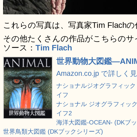
これらの写真は、写真家Tim Flach
その他たくさんの作品がこちらのサ
ソース：
Tim Flach
世界動物大図鑑―ANI
Amazon.co.jp で詳しく
ナショナルジオグラフィック 
イフ
ナショナル ジオグラフィック
イフ2
海洋大図鑑-OCEAN- (DKブ
世界鳥類大図鑑 (DKブックシリーズ)