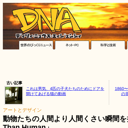
古い記事
これは男気、4匹の子犬たちのためにドアを
186
開けてあげる猫の動画
の
アートとデザイン
動物たちの人間より人間くさい瞬間を捉
Than Human」