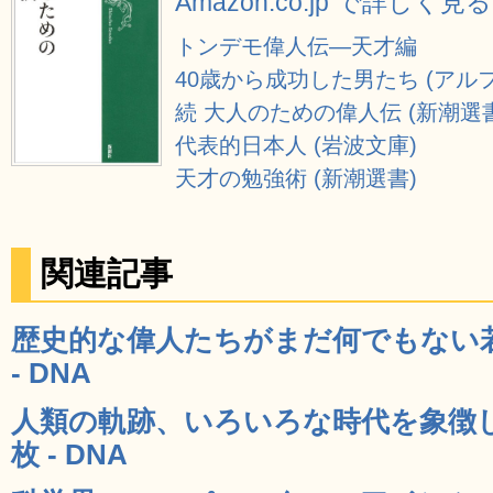
Amazon.co.jp で詳しく見る
トンデモ偉人伝―天才編
40歳から成功した男たち (アル
続 大人のための偉人伝 (新潮選
代表的日本人 (岩波文庫)
天才の勉強術 (新潮選書)
関連記事
歴史的な偉人たちがまだ何でもない若
- DNA
人類の軌跡、いろいろな時代を象徴し
枚 - DNA