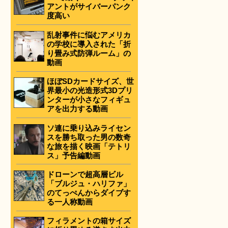
アントがサイバーパンク
度高い
乱射事件に悩むアメリカ
の学校に導入された「折
り畳み式防弾ルーム」の
動画
ほぼSDカードサイズ、世
界最小の光造形式3Dプリ
ンターが小さなフィギュ
アを出力する動画
ソ連に乗り込みライセン
スを勝ち取った男の数奇
な旅を描く映画「テトリ
ス」予告編動画
ドローンで超高層ビル
「ブルジュ・ハリファ」
のてっぺんからダイブす
る一人称動画
フィラメントの箱サイズ