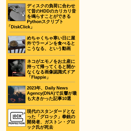
ディスクの負荷に合わせ
て昔のHDDのカリカリ音
を鳴らすことができる
Pythonスクリプト
「DiskClick」
めちゃくちゃ寒い日に屋
外でラーメンを食べると
こうなる、という動画
ネコがエモノをお土産に
持って帰ってくると開か
なくなる画像認識式ドア
「Flappie」
2023年、Daily News
Agency(DNA)で反響が最
も大きかった記事10選
現代のスタンダードとな
った「グロック」拳銃の
開発者、ガストン・グロ
ック氏が死去