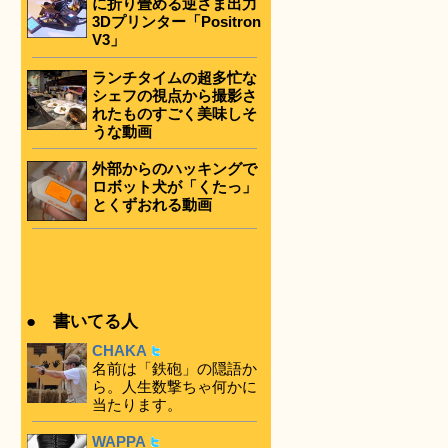
に折り畳める逆さま出力
3Dプリンター「Positron
V3」
ランチタイムの超多忙な
シェフの視点から撮影さ
れたものすごく美味しそ
うな動画
外部からのハッキングで
ロボット犬が「くたっ」
とくずおれる動画
● 書いてる人
CHAKA
名前は「鉄砲」の隠語か
ら。人生数撃ちゃ何かに
当たります。
WAPPA