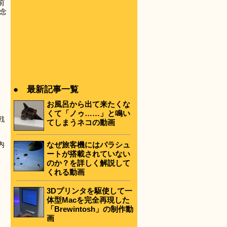
前
念
● 最新記事一覧
・
お風呂から出て来たくな
くて「ノゥ……」と鳴い
戦
てしまうネコの動画
なぜ旅客機にはパラシュ
内
ートが搭載されていない
のか？を詳しく解説して
くれる動画
3Dプリンタを駆使して一
体型Macを完全再現した
「Brewintosh」の制作動
画