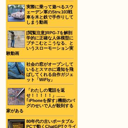
実際に乗って遊べるスウ
ェーデン軍のStrv.103戦
車を木と鉄で手作りして
しまう動画
[閲覧注意]RPG-7を解剖
学的に正確な人体模型に
ブチこむとこうなる、と
いうスローモーション実
験動画
社会の窓がオープンして
いるとスマホに通知を飛
ばしてくれる自作ガジェ
ット「WiFly」
「わたしの電話を返
せ！！！！！」……
｢iPhoneを探す｣機能のバ
グのせいで人が殺到する
家がある
80年代の古いポータブル
PCで動くChatGPTクライ