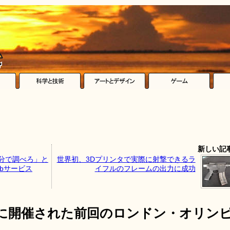
新しい記
自分で調べろ」と
世界初、3Dプリンタで実際に射撃できるラ
bサービス
イフルのフレームの出力に成功
年に開催された前回のロンドン・オリン