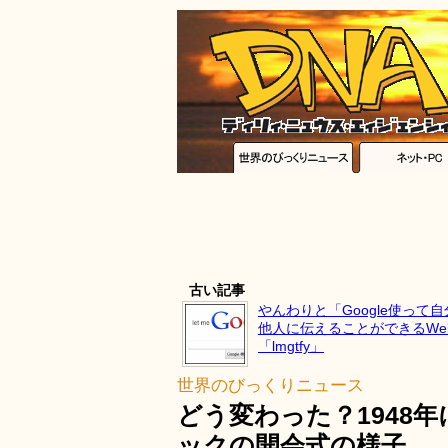
古い記事
やんわりと「Google使って
他人に伝えることができるWe
「lmgtfy」
世界のびっくりニュース
どう変わった？1948
ックの開会式の様子