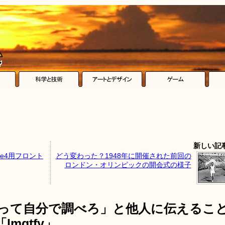
新しい記
ne4用フロント
どう変わった？1948年に開催された前回の
ロンドン・オリンピックの開会式の様子
e使って自分で調べろ」と他人に伝えるこ
mgtfy」