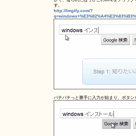
す。
http://lmgtfy.com/?
q=windows+%E3%82%A4%E3%83%B3
パチパチっと勝手に入力が始まり、ボタン