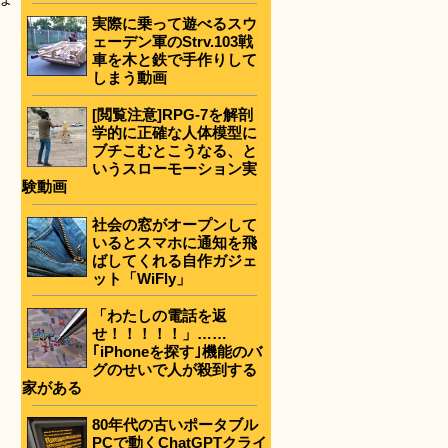
実際に乗って遊べるスウ
ェーデン軍のStrv.103戦
車を木と鉄で手作りして
しまう動画
[閲覧注意]RPG-7を解剖
学的に正確な人体模型に
ブチこむとこうなる、と
いうスローモーション実
験動画
社会の窓がオープンして
いるとスマホに通知を飛
ばしてくれる自作ガジェ
ット「WiFly」
「わたしの電話を返
せ！！！！！」……
｢iPhoneを探す｣機能のバ
グのせいで人が殺到する
家がある
80年代の古いポータブル
PCで動くChatGPTクライ