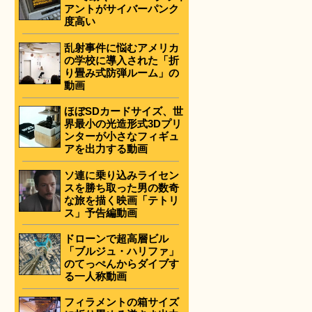
アントがサイバーパンク
度高い
乱射事件に悩むアメリカ
の学校に導入された「折
り畳み式防弾ルーム」の
動画
ほぼSDカードサイズ、世
界最小の光造形式3Dプリ
ンターが小さなフィギュ
アを出力する動画
ソ連に乗り込みライセン
スを勝ち取った男の数奇
な旅を描く映画「テトリ
ス」予告編動画
ドローンで超高層ビル
「ブルジュ・ハリファ」
のてっぺんからダイブす
る一人称動画
フィラメントの箱サイズ