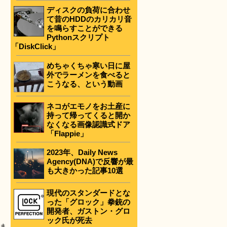
ディスクの負荷に合わせ
て昔のHDDのカリカリ音
を鳴らすことができる
Pythonスクリプト
「DiskClick」
めちゃくちゃ寒い日に屋
外でラーメンを食べると
こうなる、という動画
ネコがエモノをお土産に
持って帰ってくると開か
なくなる画像認識式ドア
「Flappie」
2023年、Daily News
Agency(DNA)で反響が最
も大きかった記事10選
現代のスタンダードとな
った「グロック」拳銃の
開発者、ガストン・グロ
ック氏が死去
ま