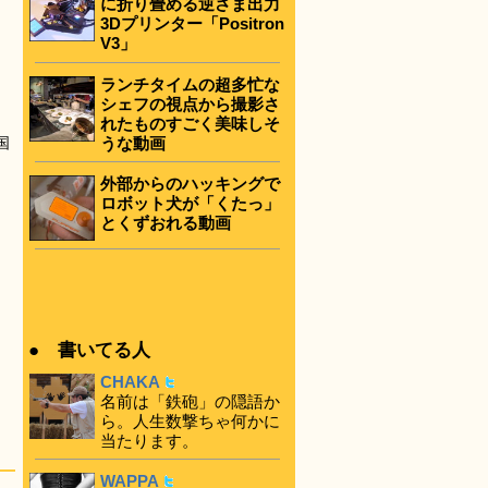
に折り畳める逆さま出力
3Dプリンター「Positron
V3」
ランチタイムの超多忙な
シェフの視点から撮影さ
れたものすごく美味しそ
うな動画
国
外部からのハッキングで
ロボット犬が「くたっ」
とくずおれる動画
● 書いてる人
CHAKA
名前は「鉄砲」の隠語か
ら。人生数撃ちゃ何かに
当たります。
WAPPA