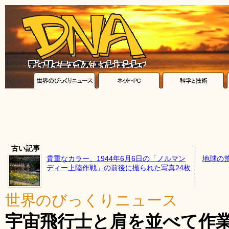
古い記事
貴重なカラー、1944年6月6日の「ノルマン
地球の
ディー上陸作戦」の前後に撮られた写真24枚
世界のびっくりニュース
宇宙飛行士と肩を並べて作