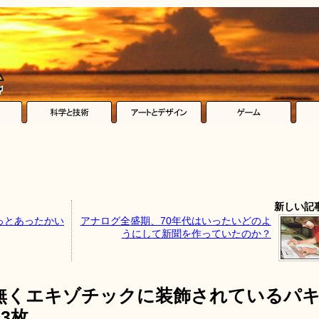
新しい記
っとあったかい
アナログ全盛期、70年代はいったいどのよ
うにして新聞を作っていたのか？
無くエキゾチックに装飾されているパ
3枚