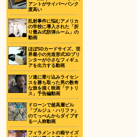
アントがサイバーパンク
度高い
乱射事件に悩むアメリカ
の学校に導入された「折
り畳み式防弾ルーム」の
動画
ほぼSDカードサイズ、世
界最小の光造形式3Dプリ
ンターが小さなフィギュ
アを出力する動画
ソ連に乗り込みライセン
スを勝ち取った男の数奇
な旅を描く映画「テトリ
ス」予告編動画
ドローンで超高層ビル
「ブルジュ・ハリファ」
のてっぺんからダイブす
る一人称動画
フィラメントの箱サイズ