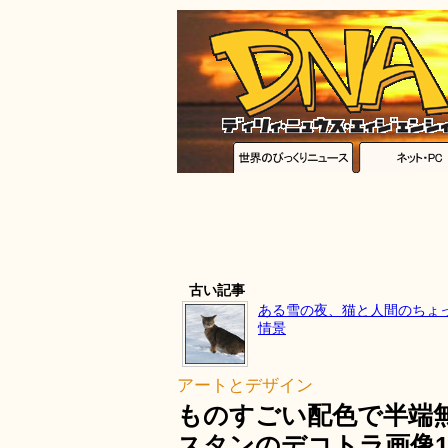
古い記事
ある雪の夜、猫と人間のちょ
情景
アートとデザイン
ものすごい配色で半端
スタンのデコトラ画像1