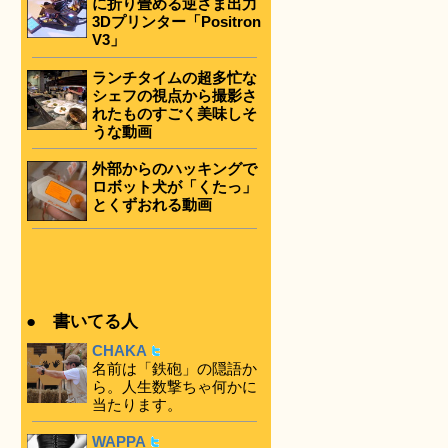
に折り畳める逆さま出力
3Dプリンター「Positron
V3」
ランチタイムの超多忙な
シェフの視点から撮影さ
れたものすごく美味しそ
うな動画
外部からのハッキングで
ロボット犬が「くたっ」
とくずおれる動画
● 書いてる人
CHAKA
名前は「鉄砲」の隠語か
ら。人生数撃ちゃ何かに
当たります。
WAPPA