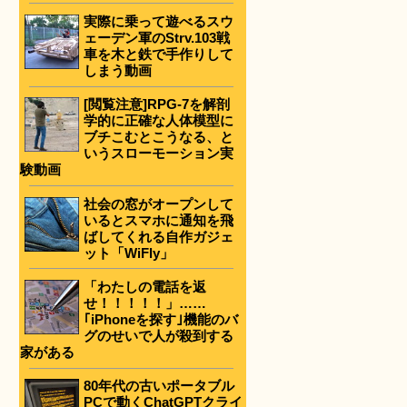
実際に乗って遊べるスウ
ェーデン軍のStrv.103戦
車を木と鉄で手作りして
しまう動画
[閲覧注意]RPG-7を解剖
学的に正確な人体模型に
ブチこむとこうなる、と
いうスローモーション実
験動画
社会の窓がオープンして
いるとスマホに通知を飛
ばしてくれる自作ガジェ
ット「WiFly」
「わたしの電話を返
せ！！！！！」……
｢iPhoneを探す｣機能のバ
グのせいで人が殺到する
家がある
80年代の古いポータブル
PCで動くChatGPTクライ