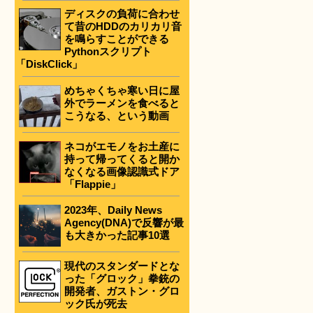
ディスクの負荷に合わせ
て昔のHDDのカリカリ音
を鳴らすことができる
Pythonスクリプト
「DiskClick」
めちゃくちゃ寒い日に屋
外でラーメンを食べると
こうなる、という動画
ネコがエモノをお土産に
持って帰ってくると開か
なくなる画像認識式ドア
「Flappie」
2023年、Daily News
Agency(DNA)で反響が最
も大きかった記事10選
現代のスタンダードとな
った「グロック」拳銃の
開発者、ガストン・グロ
ック氏が死去