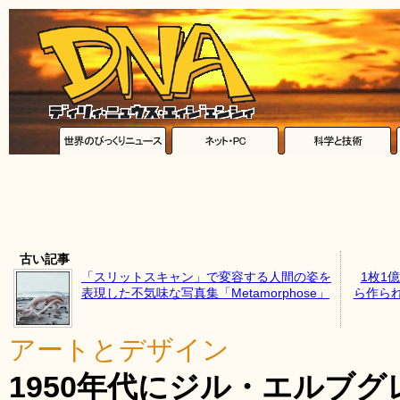
古い記事
「スリットスキャン」で変容する人間の姿を
1枚1
表現した不気味な写真集「Metamorphose」
ら作ら
アートとデザイン
1950年代にジル・エルブグレン(G