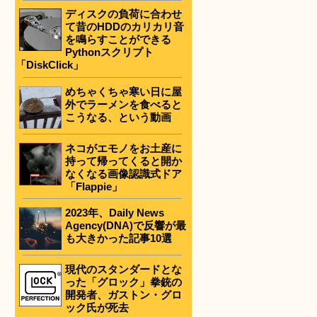
ディスクの負荷に合わせ
て昔のHDDのカリカリ音
を鳴らすことができる
Pythonスクリプト
「DiskClick」
めちゃくちゃ寒い日に屋
外でラーメンを食べると
こうなる、という動画
ネコがエモノをお土産に
持って帰ってくると開か
なくなる画像認識式ドア
「Flappie」
2023年、Daily News
Agency(DNA)で反響が最
も大きかった記事10選
現代のスタンダードとな
った「グロック」拳銃の
開発者、ガストン・グロ
ック氏が死去