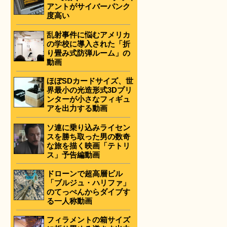
アントがサイバーパンク
度高い
乱射事件に悩むアメリカ
の学校に導入された「折
り畳み式防弾ルーム」の
動画
ほぼSDカードサイズ、世
界最小の光造形式3Dプリ
ンターが小さなフィギュ
アを出力する動画
ソ連に乗り込みライセン
スを勝ち取った男の数奇
な旅を描く映画「テトリ
ス」予告編動画
ドローンで超高層ビル
「ブルジュ・ハリファ」
のてっぺんからダイブす
る一人称動画
フィラメントの箱サイズ