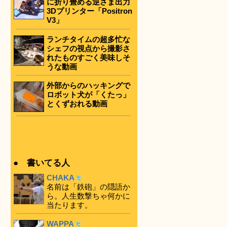
に折り畳める逆さま出力
3Dプリンター「Positron
V3」
ランチタイムの超多忙な
シェフの視点から撮影さ
れたものすごく美味しそ
うな動画
外部からのハッキングで
ロボット犬が「くたっ」
とくずおれる動画
● 書いてる人
CHAKA
名前は「鉄砲」の隠語か
ら。人生数撃ちゃ何かに
当たります。
WAPPA