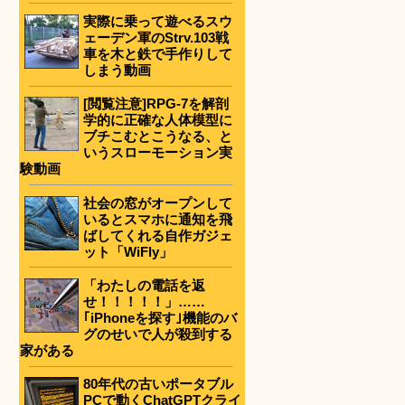
実際に乗って遊べるスウ
ェーデン軍のStrv.103戦
車を木と鉄で手作りして
しまう動画
[閲覧注意]RPG-7を解剖
学的に正確な人体模型に
ブチこむとこうなる、と
いうスローモーション実
験動画
社会の窓がオープンして
いるとスマホに通知を飛
ばしてくれる自作ガジェ
ット「WiFly」
「わたしの電話を返
せ！！！！！」……
｢iPhoneを探す｣機能のバ
グのせいで人が殺到する
家がある
80年代の古いポータブル
PCで動くChatGPTクライ