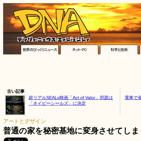
古い記事
超リアルSEALs映画「Act of Valor」邦題は
電車で
「ネイビーシールズ」に決定
アートとデザイン
普通の家を秘密基地に変身させてしま