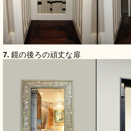
7.
鏡の後ろの頑丈な扉