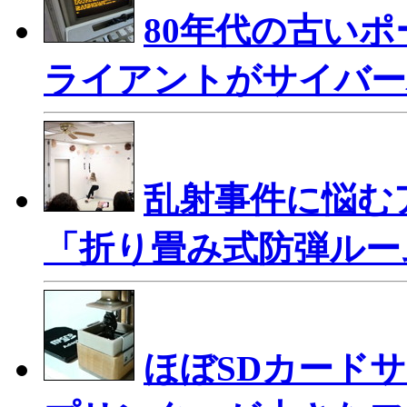
80年代の古いポ
ライアントがサイバー
乱射事件に悩む
「折り畳み式防弾ルー
ほぼSDカード