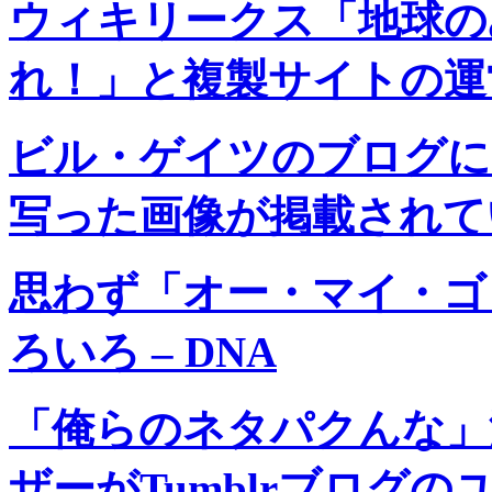
ウィキリークス「地球の
れ！」と複製サイトの運営
ビル・ゲイツのブログに
写った画像が掲載されている
思わず「オー・マイ・ゴ
ろいろ – DNA
「俺らのネタパクんな」
ザーがTumblrブログ