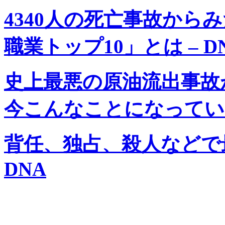
4340人の死亡事故から
職業トップ10」とは – D
史上最悪の原油流出事故
今こんなことになっている 
背任、独占、殺人などで最
DNA