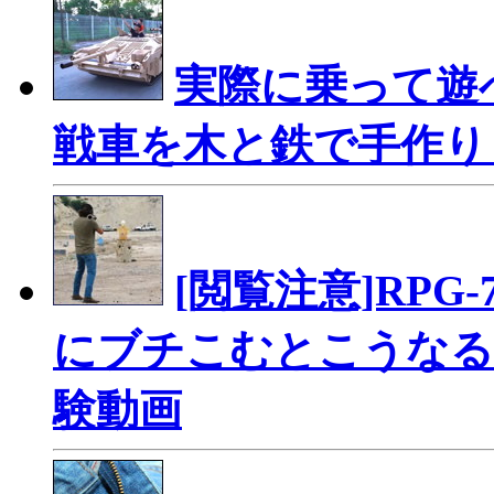
実際に乗って遊べ
戦車を木と鉄で手作り
[閲覧注意]RP
にブチこむとこうなる
験動画