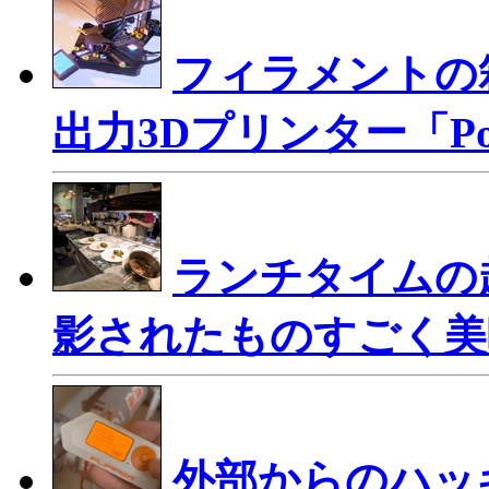
フィラメントの
出力3Dプリンター「Posi
ランチタイムの
影されたものすごく美
外部からのハッ