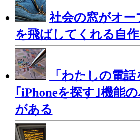
社会の窓がオー
を飛ばしてくれる自作ガ
「わたしの電話
｢iPhoneを探す｣
がある