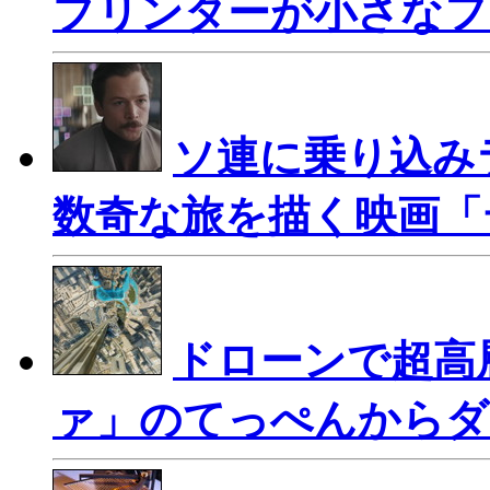
プリンターが小さなフ
ソ連に乗り込み
数奇な旅を描く映画「
ドローンで超高
ァ」のてっぺんからダ