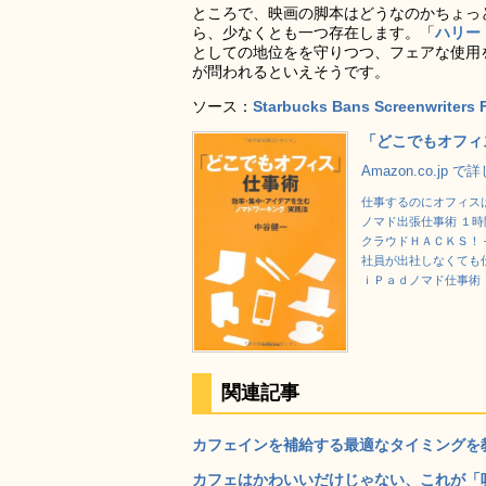
ところで、映画の脚本はどうなのかちょっ
ら、少なくとも一つ存在します。「
ハリー
としての地位をを守りつつ、フェアな使用
が問われるといえそうです。
ソース：
Starbucks Bans Screenwriters 
「どこでもオフィ
Amazon.co.jp 
仕事するのにオフィスは
ノマド出張仕事術 １
クラウドＨＡＣＫＳ！
社員が出社しなくても
ｉＰａｄノマド仕事術
関連記事
カフェインを補給する最適なタイミングを教えてくれ
カフェはかわいいだけじゃない、これが「呪い