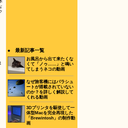
本
な
ク
● 最新記事一覧
お風呂から出て来たくな
は
くて「ノゥ……」と鳴い
てしまうネコの動画
なぜ旅客機にはパラシュ
ートが搭載されていない
のか？を詳しく解説して
くれる動画
3Dプリンタを駆使して一
体型Macを完全再現した
「Brewintosh」の制作動
画