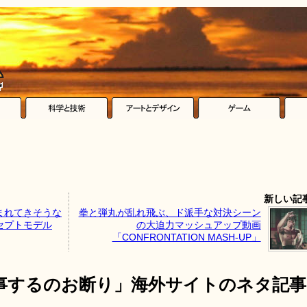
新しい記
まれてきそうな
拳と弾丸が乱れ飛ぶ、ド派手な対決シーン
セプトモデル
の大迫力マッシュアップ動画
「CONFRONTATION MASH-UP」
事するのお断り」海外サイトのネタ記事