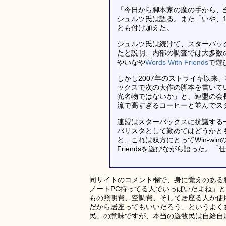
「今日から脚本家の魔の手から、全
シュルツ氏は語る。また「いや、1
とも付け加えた。
シュルツ氏は続けて、スターバッ
たと説明、内部の調査では大多数
やいなや
Words With Friends
で遊
しかし2007年のストライキ以来
ックスで次の大作の脚本を書いて
光名物ではないか」と、連盟の会
流で高すぎるコーヒーと並んでス
連盟はスターバックスに抗議する
バリスタとして勤めてはどうかと
と、これは双方にとってWin-winの
Friendsを遊びながら語った
同サイトのコメント欄で、身に覚えのある
ノートPC持ってる人でいっぱいだよね」
もの照明費、空調費、そして居座る人が使
だから居座ってもいいだろう」というよく
民」の意味ですが、本当の遊牧民は自給自