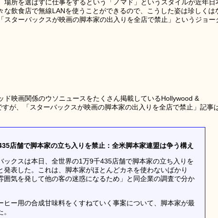
、場所を選ばずに仕事をするという「ノマド」というスタイルが近年日
々な飲食店で無線LANを使うことができるので、こうした姿は珍しくは
「スターバックスが映画の脚本家の出入りを全店で禁止」というジョー
映画関係のウソニュースをたくさん掲載しているHollywood &
のですが、「スターバックスが映画の脚本家の出入りを全店で禁止」記事
435店舗で脚本家の立ち入りを禁止：全米脚本家連盟は争う構え
ックスは本日、全世界の1万9千435店舗で脚本家の立ち入りを
と発表した。これは、脚本家がほとんどカネを使わないばかり
雰囲気を発して他の客の迷惑になるため」と同企業の調査で分か
ーヒー用の合成甘味料をくすねていく事案について、脚本家が最
た。