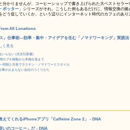
と分かりませんが、コーヒーショップで書き上げられた大ベストセラー
・ポッター
」シリーズがそれ。こうした例もあるだけに、情報交換の拠
をどう促していくか、という辺りにインターネット時代のカフェのあり
From All Locations
ス」仕事術―効率・集中・アイデアを生む「ノマドワーキング」実践法
で詳しく見る
いらない (光文社新書)
時間のプチ移動から本格出張まで
 ―同期と共有でラクチン・ノマドワークスタイル
仕事が止まらない会社のつくりかた
るiPhoneアプリ「Caffeine Zone 2」 - DNA
のコーヒー」だ - DNA