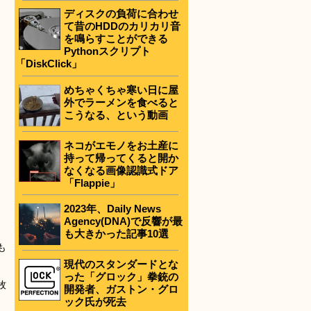
ディスクの負荷に合わせ
て昔のHDDのカリカリ音
を鳴らすことができる
Pythonスクリプト
「DiskClick」
めちゃくちゃ寒い日に屋
外でラーメンを食べると
こうなる、という動画
ネコがエモノをお土産に
持って帰ってくると開か
なくなる画像認識式ドア
「Flappie」
2023年、Daily News
Agency(DNA)で反響が最
も大きかった記事10選
も
現代のスタンダードとな
った「グロック」拳銃の
牧
開発者、ガストン・グロ
ック氏が死去