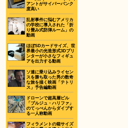
アントがサイバーパンク
度高い
乱射事件に悩むアメリカ
の学校に導入された「折
り畳み式防弾ルーム」の
動画
ほぼSDカードサイズ、世
界最小の光造形式3Dプリ
ンターが小さなフィギュ
アを出力する動画
ソ連に乗り込みライセン
スを勝ち取った男の数奇
な旅を描く映画「テトリ
ス」予告編動画
ドローンで超高層ビル
「ブルジュ・ハリファ」
のてっぺんからダイブす
る一人称動画
フィラメントの箱サイズ