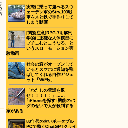
な
実際に乗って遊べるスウ
点
ェーデン軍のStrv.103戦
方
車を木と鉄で手作りして
しまう動画
[閲覧注意]RPG-7を解剖
学的に正確な人体模型に
ブチこむとこうなる、と
いうスローモーション実
験動画
社会の窓がオープンして
いるとスマホに通知を飛
ばしてくれる自作ガジェ
ット「WiFly」
「わたしの電話を返
せ！！！！！」……
｢iPhoneを探す｣機能のバ
グのせいで人が殺到する
家がある
80年代の古いポータブル
PCで動くChatGPTクライ