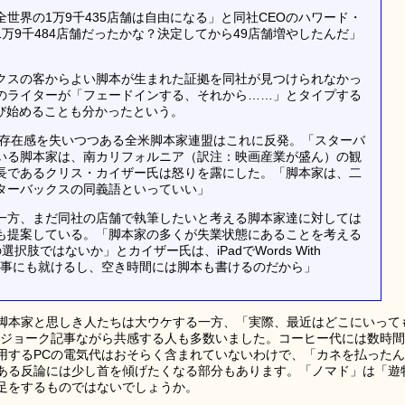
世界の1万9千435店舗は自由になる」と同社CEOのハワード・
万9千484店舗だったかな？決定してから49店舗増やしたんだ」
クスの客からよい脚本が生まれた証拠を同社が見つけられなかっ
のライターが「フェードインする、それから……」とタイプする
び始めることも分かったという。
、存在感を失いつつある全米脚本家連盟はこれに反発。「スターバ
いる脚本家は、南カリフォルニア（訳注：映画産業が盛ん）の観
長であるクリス・カイザー氏は怒りを露にした。「脚本家は、二
ターバックスの同義語といっていい」
一方、まだ同社の店舗で執筆したいと考える脚本家達に対しては
も提案している。「脚本家の多くが失業状態にあることを考える
選択肢ではないか」とカイザー氏は、iPadでWords With
。「仕事にも就けるし、空き時間には脚本も書けるのだから」
脚本家と思しき人たちは大ウケする一方、「実際、最近はどこにいって
とジョーク記事ながら共感する人も多数いました。コーヒー代には数時間
用するPCの電気代はおそらく含まれていないわけで、「カネを払ったん
ある反論には少し首を傾げたくなる部分もあります。「ノマド」は「遊
足をするものではないでしょうか。