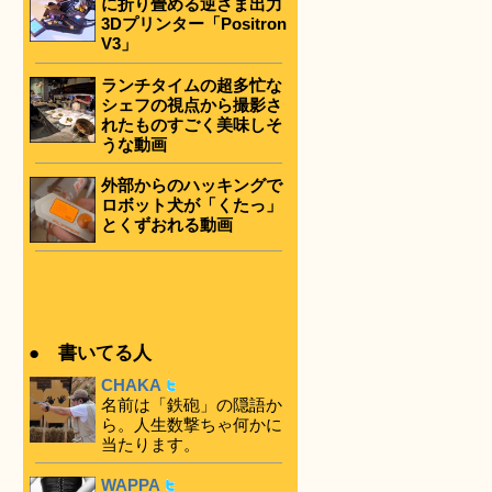
に折り畳める逆さま出力
3Dプリンター「Positron
V3」
ランチタイムの超多忙な
シェフの視点から撮影さ
れたものすごく美味しそ
うな動画
外部からのハッキングで
ロボット犬が「くたっ」
とくずおれる動画
● 書いてる人
CHAKA
名前は「鉄砲」の隠語か
ら。人生数撃ちゃ何かに
当たります。
WAPPA