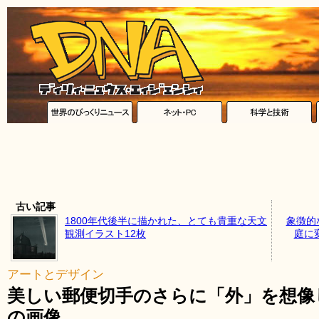
古い記事
1800年代後半に描かれた、とても貴重な天文
象徴的
観測イラスト12枚
庭に
アートとデザイン
美しい郵便切手のさらに「外」を想像
の画像