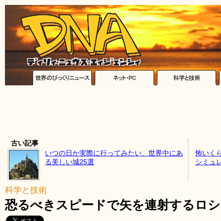
古い記事
いつの日か実際に行ってみたい、世界中にあ
怖いく
る美しい城25選
シミュ
科学と技術
恐るべきスピードで矢を連射するロシ