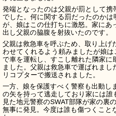
発端となったのは父親が罰として携
でした。何に関する罰だったのかは
が、娘はこの仕打ちに激怒。家にあ
出し父親の脇腹を射抜いたのです。
父親は救急車を呼ぶため、取り上げ
わせてくれるよう頼みましたが娘は
で車を運転し、すこし離れた隣家に
ました。父親は救急車で運ばれまし
リコプターで搬送されました。
一方、娘を保護すべく警察も出動しま
の矢を持って逃走しており家には誰
見た地元警察のSWAT部隊が家の裏
無事に発見。今度は誰も傷つくこと