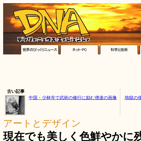
古い記事
中国・少林寺で武術の修行に励む僧達の画像
地獄の
アートとデザイン
現在でも美しく色鮮やかに残