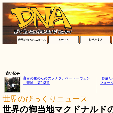
古い記事
盲目の象のためのソナタ、ベートーヴェン
容量た
「悲愴」第2楽章
フォー
世界のびっくりニュース
世界の御当地マクドナルド