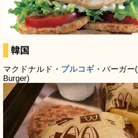
韓国
マクドナルド・
プルコギ
・バーガー(McD
Burger)