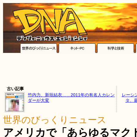
古い記事
竹内力、新垣結衣……2011年の有名人カレン
レーシン
ダーが大変
タ、
世界のびっくりニュース
アメリカで「あらゆるマク