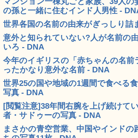
マンション一棟丸ごと家族、39人の妻
の孫と一緒に住むインド人男性 - DN
世界各国の名前の由来がぎっしり詰まっ
意外と知られていない?人が名前の
いろ - DNA
今年のイギリスの「赤ちゃんの名前
ったかなり意外な名前 - DNA
世界25の国や地域の1週間で食べる
写真 - DNA
[閲覧注意]38年間右腕を上げ続け
者・サドゥーの写真 - DNA
まさかの青空営業、中国やインドの
ちの写真11枚 - DNA