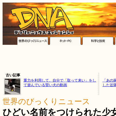
古い記事
重力を利用して、自分で「取って来い」をし
「あの
て遊んでいる賢い犬の動画
した近
世界のびっくりニュース
ひどい名前をつけられた少女