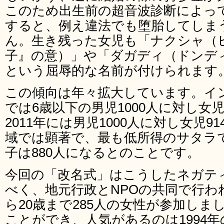
このため出生前の超音波診断によっ
すると、例え違法でも堕胎してしま
ん。生き残った女児も「ナクシャ（
子』の意）」や「ダガディ（ドンデ
という屈辱的な名前が付けられます
この傾向は年々拡大しています。イン
では6歳以下の男児1000人に対し女
2011年には男児1000人に対し女児
域では顕著で、最も低所得のサタラで
子は880人になるとのことです。
今回の「改名式」はこうしたネガテ
べく、地元行政とNPOの共同で行わ
ら20歳まで285人の女性が参加し
ことができ、人気があるのは1994