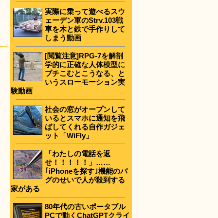
実際に乗って遊べるスウ
ェーデン軍のStrv.103戦
車を木と鉄で手作りして
しまう動画
[閲覧注意]RPG-7を解剖
学的に正確な人体模型に
ブチこむとこうなる、と
いうスローモーション実
験動画
社会の窓がオープンして
いるとスマホに通知を飛
ばしてくれる自作ガジェ
ット「WiFly」
「わたしの電話を返
せ！！！！！」……
｢iPhoneを探す｣機能のバ
グのせいで人が殺到する
家がある
80年代の古いポータブル
PCで動くChatGPTクライ