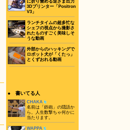
に折り畳める逆さま出力
3Dプリンター「Positron
V3」
ランチタイムの超多忙な
シェフの視点から撮影さ
れたものすごく美味しそ
うな動画
外部からのハッキングで
ロボット犬が「くたっ」
とくずおれる動画
● 書いてる人
CHAKA
名前は「鉄砲」の隠語か
ら。人生数撃ちゃ何かに
当たります。
WAPPA