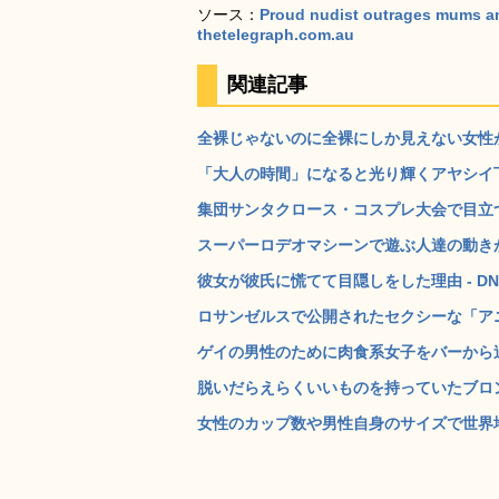
ソース：
Proud nudist outrages mums and
thetelegraph.com.au
関連記事
全裸じゃないのに全裸にしか見えない女性が写
「大人の時間」になると光り輝くアヤシイ下着「L
集団サンタクロース・コスプレ大会で目立つた
スーパーロデオマシーンで遊ぶ人達の動きがセ
彼女が彼氏に慌てて目隠しをした理由 - DN
ロサンゼルスで公開されたセクシーな「アニ
ゲイの男性のために肉食系女子をバーから追い
脱いだらえらくいいものを持っていたブロンド
女性のカップ数や男性自身のサイズで世界地