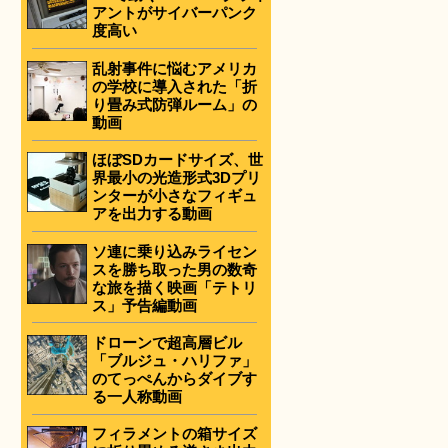
アントがサイバーパンク
度高い
乱射事件に悩むアメリカ
の学校に導入された「折
り畳み式防弾ルーム」の
動画
ほぼSDカードサイズ、世
界最小の光造形式3Dプリ
ンターが小さなフィギュ
アを出力する動画
ソ連に乗り込みライセン
スを勝ち取った男の数奇
な旅を描く映画「テトリ
ス」予告編動画
ドローンで超高層ビル
「ブルジュ・ハリファ」
のてっぺんからダイブす
る一人称動画
フィラメントの箱サイズ