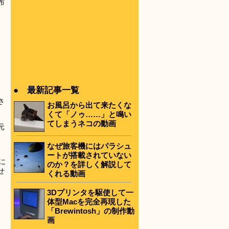
布
● 最新記事一覧
さ
お風呂から出て来たくな
くて「ノゥ……」と鳴い
てしまうネコの動画
元
なぜ旅客機にはパラシュ
、
ートが搭載されていない
に
のか？を詳しく解説して
せ
くれる動画
3Dプリンタを駆使して一
体型Macを完全再現した
「Brewintosh」の制作動
画