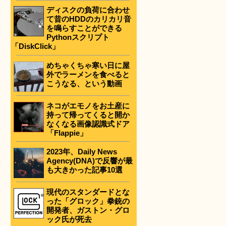
ディスクの負荷に合わせ
て昔のHDDのカリカリ音
を鳴らすことができる
Pythonスクリプト
「DiskClick」
めちゃくちゃ寒い日に屋
外でラーメンを食べると
こうなる、という動画
ネコがエモノをお土産に
持って帰ってくると開か
なくなる画像認識式ドア
「Flappie」
2023年、Daily News
Agency(DNA)で反響が最
も大きかった記事10選
現代のスタンダードとな
った「グロック」拳銃の
開発者、ガストン・グロ
ック氏が死去