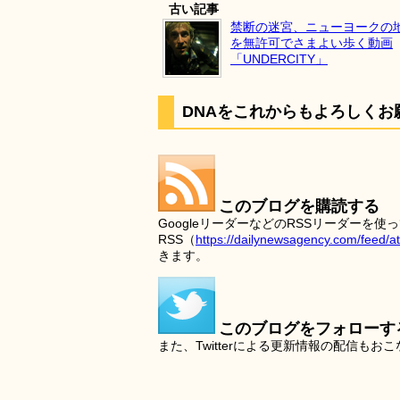
古い記事
禁断の迷宮、ニューヨークの
を無許可でさまよい歩く動画
「UNDERCITY」
DNAをこれからもよろしくお
このブログを購読する
GoogleリーダーなどのRSSリーダー
RSS（
https://dailynewsagency.com/feed/a
きます。
このブログをフォローす
また、Twitterによる更新情報の配信もお