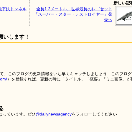
新しい記
地下鉄トンネル
全長1.2メートル、世界最長のレゴセット
「スーパー・スター・デストロイヤー」発
売へ
願いします！
を使って、このブログの更新情報をいち早くキャッチしましょう！このブログ
tom/
）を登録すれば、更新の時に「タイトル」「概要」「ミニ画像」が
る
こなっています。ぜひ
@dailynewsagency
をフォローしてください！