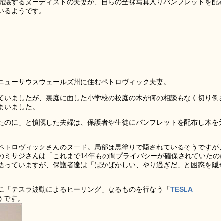
抗議するヌーディストの夫妻が、自らの全裸写真入りパンフレットを配
いるようです。
ニューサウスウェールズ州に住むペトロヴィック夫妻。
ていましたが、裏庭に面した小学校の校庭の木が何の相談もなく切り倒
まいました。
たのに」と憤慨した夫婦は、保護者や生徒にパンフレットを配布し木を
ペトロヴィックさんのヌード。局部は黒塗りで隠されているそうですが
のミサジさんは「これまで14年もの間プライバシーが確保されていたの
語っていますが、保護者達は「ばかばかしい、やり過ぎだ」と困惑を隠
に「テスラ波動によるヒーリング」なるものを行なう「
TESLA
うです。