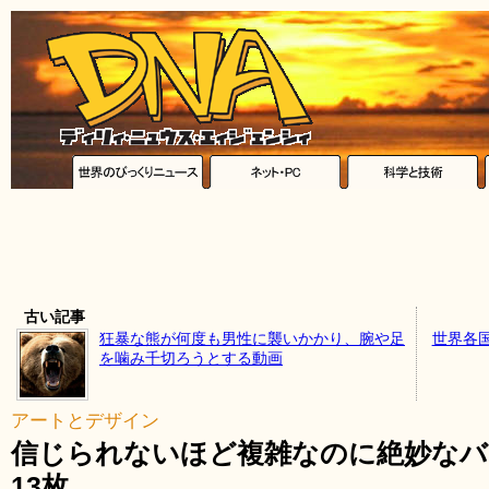
古い記事
狂暴な熊が何度も男性に襲いかかり、腕や足
世界各
を噛み千切ろうとする動画
アートとデザイン
信じられないほど複雑なのに絶妙なバ
13枚