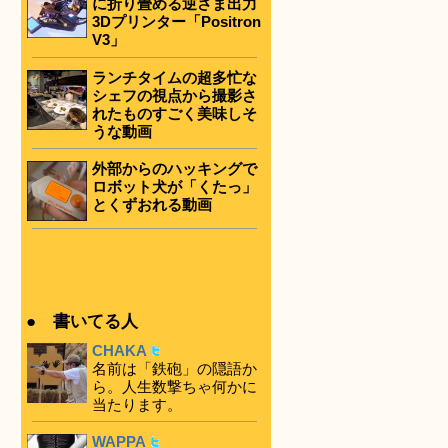
に折り畳める逆さま出力
3Dプリンター「Positron
V3」
ランチタイムの超多忙な
シェフの視点から撮影さ
れたものすごく美味しそ
うな動画
外部からのハッキングで
ロボット犬が「くたっ」
とくずおれる動画
● 書いてる人
CHAKA
名前は「鉄砲」の隠語か
ら。人生数撃ちゃ何かに
当たります。
WAPPA