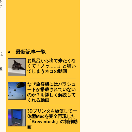
あ
に
● 最新記事一覧
航
お風呂から出て来たくな
くて「ノゥ……」と鳴い
練
てしまうネコの動画
なぜ旅客機にはパラシュ
ートが搭載されていない
のか？を詳しく解説して
くれる動画
3Dプリンタを駆使して一
体型Macを完全再現した
「Brewintosh」の制作動
画