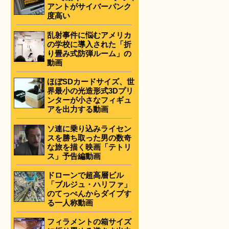
アントがサイバーパンク
度高い
乱射事件に悩むアメリカ
の学校に導入された「折
り畳み式防弾ルーム」の
動画
ほぼSDカードサイズ、世
界最小の光造形式3Dプリ
ンターが小さなフィギュ
アを出力する動画
ソ連に乗り込みライセン
スを勝ち取った男の数奇
な旅を描く映画「テトリ
ス」予告編動画
ドローンで超高層ビル
「ブルジュ・ハリファ」
のてっぺんからダイブす
る一人称動画
フィラメントの箱サイズ