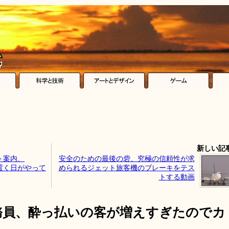
新しい記
ト案内、
安全のための最後の砦、究極の信頼性が求
ーに置く日がやって
められるジェット旅客機のブレーキをテス
トする動画
務員、酔っ払いの客が増えすぎたのでカ