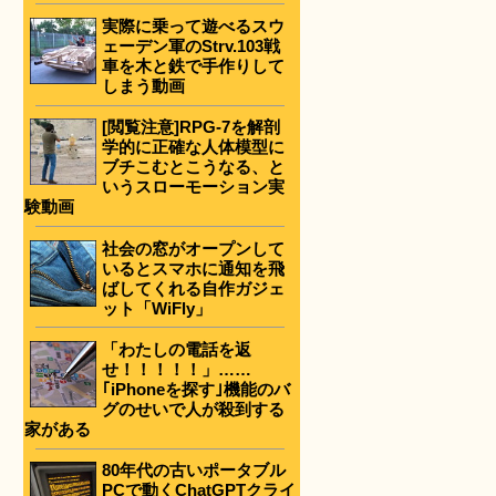
実際に乗って遊べるスウ
ェーデン軍のStrv.103戦
車を木と鉄で手作りして
しまう動画
[閲覧注意]RPG-7を解剖
学的に正確な人体模型に
ブチこむとこうなる、と
いうスローモーション実
験動画
社会の窓がオープンして
いるとスマホに通知を飛
ばしてくれる自作ガジェ
ット「WiFly」
「わたしの電話を返
せ！！！！！」……
｢iPhoneを探す｣機能のバ
グのせいで人が殺到する
家がある
80年代の古いポータブル
PCで動くChatGPTクライ