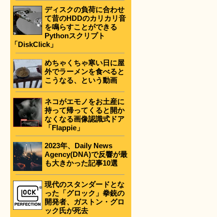
ディスクの負荷に合わせ
て昔のHDDのカリカリ音
を鳴らすことができる
Pythonスクリプト
「DiskClick」
めちゃくちゃ寒い日に屋
外でラーメンを食べると
こうなる、という動画
ネコがエモノをお土産に
持って帰ってくると開か
なくなる画像認識式ドア
「Flappie」
2023年、Daily News
Agency(DNA)で反響が最
も大きかった記事10選
現代のスタンダードとな
った「グロック」拳銃の
開発者、ガストン・グロ
ック氏が死去