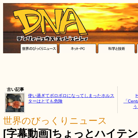
古い記事
使い過ぎてボロボロになってしまったホルス
ターはとても危険
「Ce
う
世界のびっくりニュース
[字幕動画]ちょっとハイテ