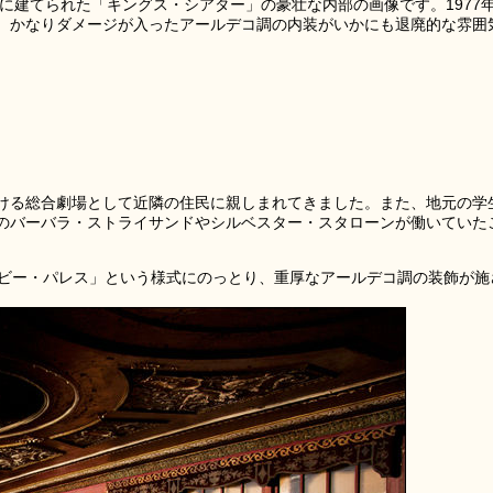
区に建てられた「キングス・シアター」の豪壮な内部の画像です。1977
、かなりダメージが入ったアールデコ調の内装がいかにも退廃的な雰囲
ける総合劇場として近隣の住民に親しまれてきました。また、地元の学
のバーバラ・ストライサンドやシルベスター・スタローンが働いていた
ービー・パレス」という様式にのっとり、重厚なアールデコ調の装飾が施