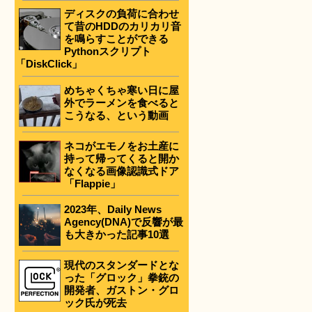
ディスクの負荷に合わせ
て昔のHDDのカリカリ音
を鳴らすことができる
Pythonスクリプト
「DiskClick」
めちゃくちゃ寒い日に屋
外でラーメンを食べると
こうなる、という動画
ネコがエモノをお土産に
持って帰ってくると開か
なくなる画像認識式ドア
「Flappie」
2023年、Daily News
Agency(DNA)で反響が最
も大きかった記事10選
現代のスタンダードとな
った「グロック」拳銃の
開発者、ガストン・グロ
ック氏が死去