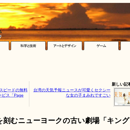
新しい記
示スピードの無料
台湾の天気予報ニュースが可愛くセクシー
ビス「Page
な女の子まみれですごい
を刻むニューヨークの古い劇場「キング