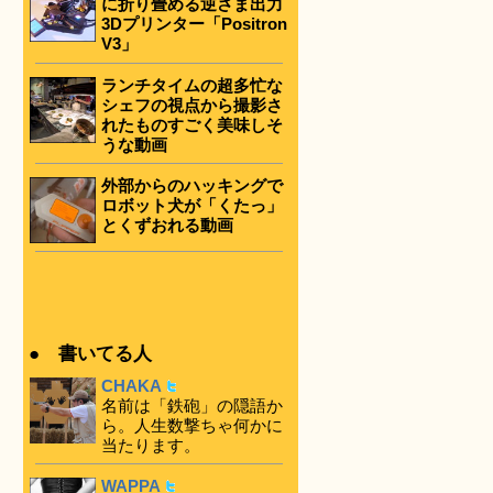
に折り畳める逆さま出力
3Dプリンター「Positron
V3」
ランチタイムの超多忙な
シェフの視点から撮影さ
れたものすごく美味しそ
うな動画
外部からのハッキングで
ロボット犬が「くたっ」
とくずおれる動画
● 書いてる人
CHAKA
名前は「鉄砲」の隠語か
ら。人生数撃ちゃ何かに
当たります。
WAPPA