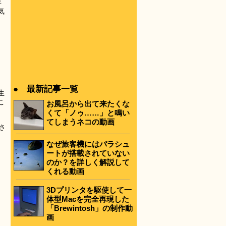
年
気
● 最新記事一覧
生
こ
お風呂から出て来たくな
くて「ノゥ……」と鳴い
てしまうネコの動画
さ
なぜ旅客機にはパラシュ
ートが搭載されていない
のか？を詳しく解説して
くれる動画
3Dプリンタを駆使して一
体型Macを完全再現した
「Brewintosh」の制作動
画