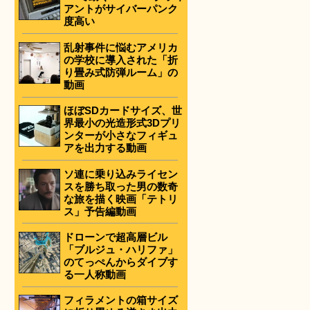
アントがサイバーパンク
度高い
乱射事件に悩むアメリカ
の学校に導入された「折
り畳み式防弾ルーム」の
動画
ほぼSDカードサイズ、世
界最小の光造形式3Dプリ
ンターが小さなフィギュ
アを出力する動画
ソ連に乗り込みライセン
スを勝ち取った男の数奇
な旅を描く映画「テトリ
ス」予告編動画
ドローンで超高層ビル
「ブルジュ・ハリファ」
のてっぺんからダイブす
る一人称動画
フィラメントの箱サイズ