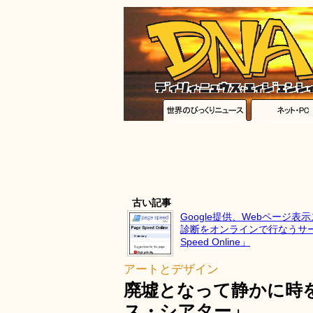
古い記事
Google提供、Webページ表
診断をオンラインで行なうサー
Speed Online」
アートとデザイン
廃墟となって静かに時
ス・シアター」