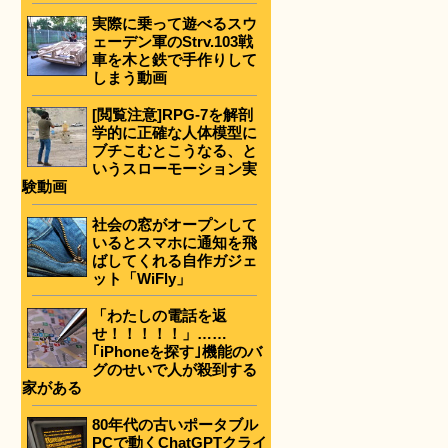
実際に乗って遊べるスウ
ェーデン軍のStrv.103戦
車を木と鉄で手作りして
しまう動画
[閲覧注意]RPG-7を解剖
学的に正確な人体模型に
ブチこむとこうなる、と
いうスローモーション実
験動画
社会の窓がオープンして
いるとスマホに通知を飛
ばしてくれる自作ガジェ
ット「WiFly」
「わたしの電話を返
せ！！！！！」……
｢iPhoneを探す｣機能のバ
グのせいで人が殺到する
家がある
80年代の古いポータブル
PCで動くChatGPTクライ