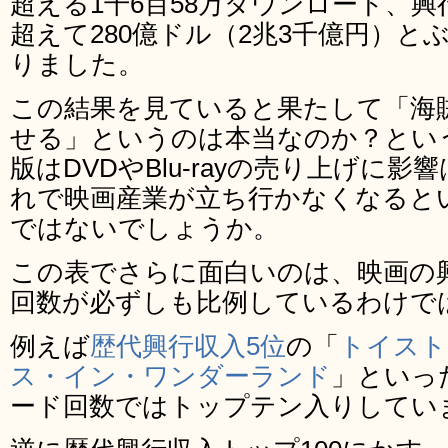
超える1千6百58万ダウンロード、
超えて280億ドル（2兆3千億円）
りました。
この結果を見ていると果たして「海
せる」というのは本当なのか？とい
版はDVDやBlu-rayの売り上げに
れで映画産業が立ち行かなくなると
ではないでしょうか。
この表でさらに面白いのは、映画の
回数が必ずしも比例しているわけで
例えば
歴代興行収入5位
の「
トイスト
ス・イン・ワンダーランド
」といっ
ード回数ではトップテン入りしてい