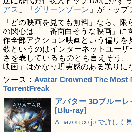
逆に歴代興行収入トップ100にかす
アス
」「
グリーンゾーン
」がトップ
「どの映画を見ても無料」なら、限
の関心は「一番面白そうな映画」に向
作全部アクション映画という偏りを
数というのはインターネットユーザ
さを表しているものとも言えそう。
映画」はかなり現実感のある罵りに
ソース：
Avatar Crowned The Most P
TorrentFreak
アバター 3Dブルーレイ
[Blu-ray]
Amazon.co.jp で詳しく